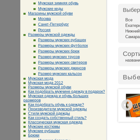
Мужская зимняя обувь
Мужские кеды
Выбер
Магазины мужской обуви
Москва
Все
Санкт-Петербург
Екатер
Россия
Нижний
Размеры мужской одежды
Самара
Размеры мужских рубашек
Размеры мужских футболок
Размеры мужских брюк
Сорт
Размер мужских трусов
назван
Размеры мужских свитеров
Размеры мужских джинсов
Размер мужских кальсон
Выбе
Мужская мода
Мужская мода 2012
Размеры мужской обуви
Как подобрать мужчине одежду в подарок?
Мужская одежда и обувь больших
размеров
Как подобрать обувь к одежде?
Производители мужской одежды
Стили мужской одежды
Как создать собственный стиль?
Классическая мужская одежда
Мужские костюмы
Мужские рубашки
Брюки