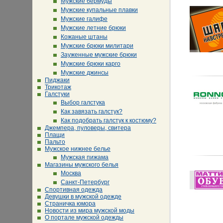
Мужские бермуды
Мужские купальные плавки
Мужские галифе
Мужские летние брюки
Кожаные штаны
Мужские брюки милитари
Зауженные мужские брюки
Мужские брюки карго
Мужские джинсы
Пиджаки
Трикотаж
Галстуки
Выбор галстука
Как завязать галстук?
Как подобрать галстук к костюму?
Джемпера, пуловеры, свитера
Плащи
Пальто
Мужское нижнее белье
Мужская пижама
Магазины мужского белья
Москва
Санкт-Петербург
Спортивная одежда
Девушки в мужской одежде
Страничка юмора
Новости из мира мужской моды
О портале мужской одежды