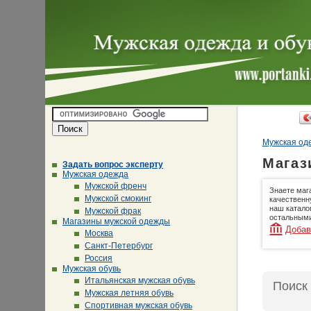
Мужская оде
Магаз
Задать вопрос эксперту
Мужская одежда
Мужской френч
Знаете маг
Мужской смокинг
качественн
наш катало
Мужской фрак
остальными
Магазины мужской одежды
Добав
Москва
Санкт-Петербург
Россия
Мужская обувь
Итальянская мужская обувь
Поиск
Мужская летняя обувь
Спортивная мужская обувь