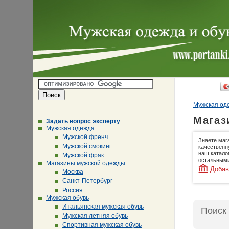
Мужская оде
Магаз
Задать вопрос эксперту
Мужская одежда
Мужской френч
Знаете маг
Мужской смокинг
качественн
наш катало
Мужской фрак
остальными
Магазины мужской одежды
Добав
Москва
Санкт-Петербург
Россия
Мужская обувь
Итальянская мужская обувь
Поиск
Мужская летняя обувь
Спортивная мужская обувь