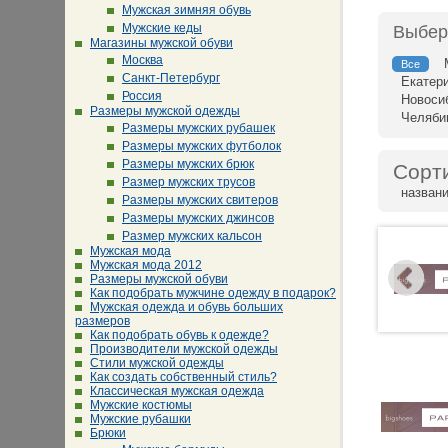
Мужская зимняя обувь
Мужские кеды
Выбер
Магазины мужской обуви
Москва
Все
Санкт-Петербург
Екатер
Россия
Новоси
Размеры мужской одежды
Челяби
Размеры мужских рубашек
Размеры мужских футболок
Размеры мужских брюк
Сорт
Размер мужских трусов
назван
Размеры мужских свитеров
Размеры мужских джинсов
Размер мужских кальсон
Мужская мода
Мужская мода 2012
Размеры мужской обуви
Как подобрать мужчине одежду в подарок?
Мужская одежда и обувь больших
размеров
Как подобрать обувь к одежде?
Производители мужской одежды
Стили мужской одежды
Как создать собственный стиль?
Классическая мужская одежда
Мужские костюмы
Мужские рубашки
Брюки