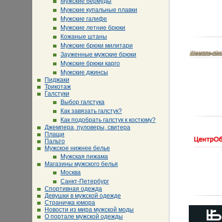
Мужские бермуды
Мужские купальные плавки
Мужские галифе
Мужские летние брюки
Кожаные штаны
Мужские брюки милитари
Зауженные мужские брюки
Мужские брюки карго
Мужские джинсы
Пиджаки
Трикотаж
Галстуки
Выбор галстука
Как завязать галстук?
Как подобрать галстук к костюму?
Джемпера, пуловеры, свитера
Плащи
Пальто
Мужское нижнее белье
Мужская пижама
Магазины мужского белья
Москва
Санкт-Петербург
Спортивная одежда
Девушки в мужской одежде
Страничка юмора
Новости из мира мужской моды
О портале мужской одежды