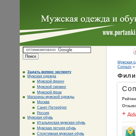
Мужская о
»
Comazo
Задать вопрос эксперту
Фили
Мужская одежда
Мужской френч
Мужской смокинг
Co
Мужской фрак
Магазины мужской одежды
Рейтин
Москва
Отзыв
Санкт-Петербург
+
Россия
Доб
Мужская обувь
Итальянская мужская обувь
Мужская летняя обувь
Спортивная мужская обувь