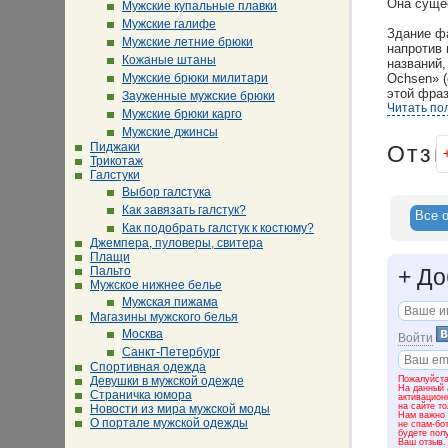
Она сущес
Мужские купальные плавки
Мужские галифе
Здание ф
Мужские летние брюки
напротив 
Кожаные штаны
названий,
Мужские брюки милитари
Ochsen» (
этой фраз
Зауженные мужские брюки
Читать по
Мужские брюки карго
Мужские джинсы
Пиджаки
Отз
Однажды 
Трикотаж
маленькую
Галстуки
него нате
Выбор галстука
шерсти! Б
Как завязать галстук?
компания 
Все о
Как подобрать галстук к костюму?
оборудов
Джемпера, пуловеры, свитера
покупает
Плащи
Пальто
+
До
Швабские 
Мужское нижнее белье
уютные до
Мужская пижама
родники 
Магазины мужского белья
почв) и п
Москва
Войти
История с
Санкт-Петербург
мастерств
Спортивная одежда
Комацо о
Пожалуйста
Девушки в мужской одежде
На данный 
современн
Страничка юмора
активацион
на сайте т
сына по т
Новости из мира мужской моды
Нам важно 
О портале мужской одежды
Конрада.
не спам-бо
будете пол
Хотя они 
Ваш отзыв.