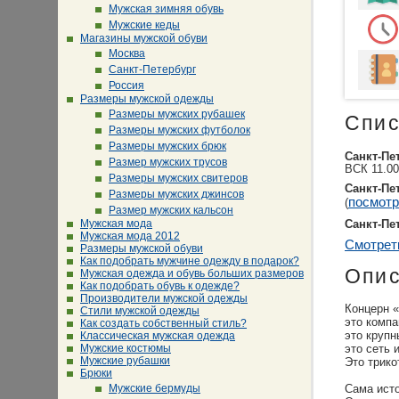
Мужская зимняя обувь
Мужские кеды
Магазины мужской обуви
Москва
Санкт-Петербург
Россия
Размеры мужской одежды
Размеры мужских рубашек
Спис
Размеры мужских футболок
Размеры мужских брюк
Санкт-Пе
Размер мужских трусов
ВСК 11.00
Размеры мужских свитеров
Санкт-Пе
Размеры мужских джинсов
посмотр
(
Размер мужских кальсон
Мужская мода
Санкт-Пе
Мужская мода 2012
Смотрет
Размеры мужской обуви
Как подобрать мужчине одежду в подарок?
Опи
Мужская одежда и обувь больших размеров
Как подобрать обувь к одежде?
Производители мужской одежды
Концерн 
Стили мужской одежды
это компа
Как создать собственный стиль?
это крупн
Классическая мужская одежда
Мужские костюмы
это сеть 
Мужские рубашки
Это трико
Брюки
Мужские бермуды
Сама исто