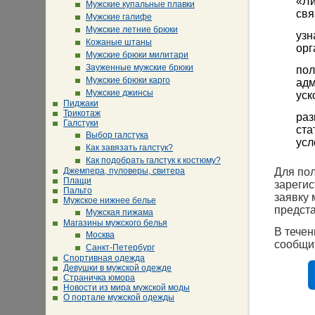
«Ли
Мужские купальные плавки
свя
Мужские галифе
Мужские летние брюки
узн
Кожаные штаны
орг
Мужские брюки милитари
Зауженные мужские брюки
пол
Мужские брюки карго
адм
Мужские джинсы
уск
Пиджаки
Трикотаж
раз
Галстуки
ста
Выбор галстука
усл
Как завязать галстук?
Как подобрать галстук к костюму?
Джемпера, пуловеры, свитера
Для по
Плащи
зарегис
Пальто
заявку 
Мужское нижнее белье
предст
Мужская пижама
Магазины мужского белья
В течен
Москва
сообщит
Санкт-Петербург
Спортивная одежда
Девушки в мужской одежде
Страничка юмора
Новости из мира мужской моды
О портале мужской одежды