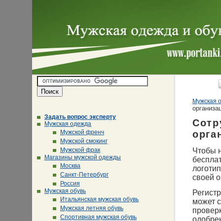
Мужская о
организа
Задать вопрос эксперту
Сотр
Мужская одежда
Мужской френч
орга
Мужской смокинг
Чтобы н
Мужской фрак
Магазины мужской одежды
беспла
Москва
логотип
Санкт-Петербург
своей о
Россия
Мужская обувь
Регистр
Итальянская мужская обувь
может с
Мужская летняя обувь
провер
Спортивная мужская обувь
одобрен