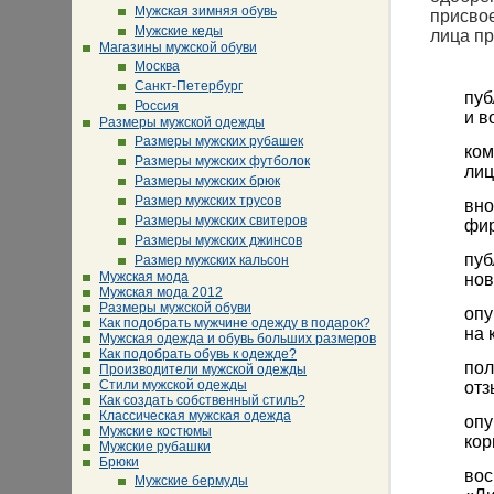
Мужская зимняя обувь
присвое
Мужские кеды
лица п
Магазины мужской обуви
Москва
Санкт-Петербург
пуб
Россия
и в
Размеры мужской одежды
Размеры мужских рубашек
ком
Размеры мужских футболок
лиц
Размеры мужских брюк
Размер мужских трусов
вно
Размеры мужских свитеров
фир
Размеры мужских джинсов
пуб
Размер мужских кальсон
Мужская мода
нов
Мужская мода 2012
Размеры мужской обуви
опу
Как подобрать мужчине одежду в подарок?
на 
Мужская одежда и обувь больших размеров
Как подобрать обувь к одежде?
пол
Производители мужской одежды
Стили мужской одежды
отз
Как создать собственный стиль?
Классическая мужская одежда
опу
Мужские костюмы
кор
Мужские рубашки
Брюки
вос
Мужские бермуды