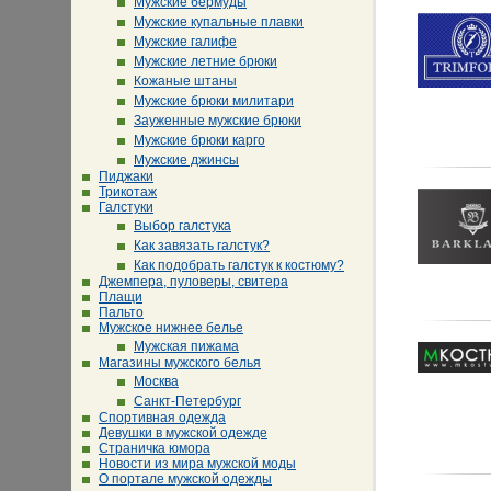
Мужские бермуды
Мужские купальные плавки
Мужские галифе
Мужские летние брюки
Кожаные штаны
Мужские брюки милитари
Зауженные мужские брюки
Мужские брюки карго
Мужские джинсы
Пиджаки
Трикотаж
Галстуки
Выбор галстука
Как завязать галстук?
Как подобрать галстук к костюму?
Джемпера, пуловеры, свитера
Плащи
Пальто
Мужское нижнее белье
Мужская пижама
Магазины мужского белья
Москва
Санкт-Петербург
Спортивная одежда
Девушки в мужской одежде
Страничка юмора
Новости из мира мужской моды
О портале мужской одежды