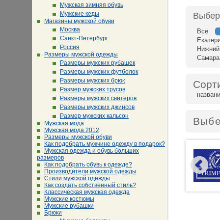
Мужская зимняя обувь
Мужские кеды
Выбер
Магазины мужской обуви
Москва
Все
Санкт-Петербург
Екатер
Россия
Нижний
Размеры мужской одежды
Самара
Размеры мужских рубашек
Размеры мужских футболок
Размеры мужских брюк
Сорт
Размер мужских трусов
назван
Размеры мужских свитеров
Размеры мужских джинсов
Размер мужских кальсон
Выбе
Мужская мода
Мужская мода 2012
Размеры мужской обуви
Как подобрать мужчине одежду в подарок?
Мужская одежда и обувь больших
размеров
Как подобрать обувь к одежде?
Производители мужской одежды
Стили мужской одежды
Как создать собственный стиль?
Классическая мужская одежда
Мужские костюмы
Мужские рубашки
Брюки