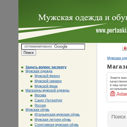
Мужская оде
Магаз
Задать вопрос эксперту
Мужская одежда
Мужской френч
Знаете маг
Мужской смокинг
качественн
в наш ката
Мужской фрак
остальными
Магазины мужской одежды
Добав
Москва
Санкт-Петербург
Россия
Мужская обувь
Итальянская мужская обувь
Поиск
Мужская летняя обувь
Спортивная мужская обувь