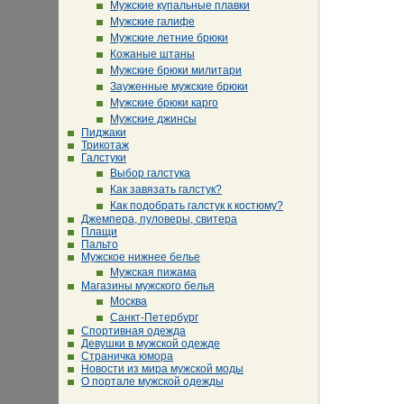
Мужские купальные плавки
Мужские галифе
Мужские летние брюки
Кожаные штаны
Мужские брюки милитари
Зауженные мужские брюки
Мужские брюки карго
Мужские джинсы
Пиджаки
Трикотаж
Галстуки
Выбор галстука
Как завязать галстук?
Как подобрать галстук к костюму?
Джемпера, пуловеры, свитера
Плащи
Пальто
Мужское нижнее белье
Мужская пижама
Магазины мужского белья
Москва
Санкт-Петербург
Спортивная одежда
Девушки в мужской одежде
Страничка юмора
Новости из мира мужской моды
О портале мужской одежды