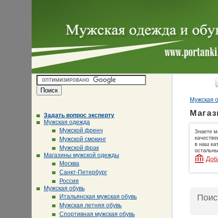
Мужская о
Магаз
Задать вопрос эксперту
Мужская одежда
Мужской френч
Знаете м
качестве
Мужской смокинг
в наш ка
Мужской фрак
остальны
Магазины мужской одежды
Доб
Москва
Санкт-Петербург
Россия
Мужская обувь
Поис
Итальянская мужская обувь
Мужская летняя обувь
Спортивная мужская обувь