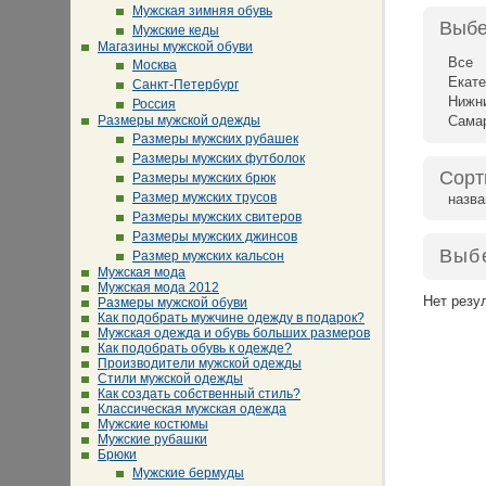
Мужская зимняя обувь
Выбе
Мужские кеды
Магазины мужской обуви
Все
Москва
Екате
Санкт-Петербург
Нижн
Россия
Размеры мужской одежды
Сама
Размеры мужских рубашек
Размеры мужских футболок
Сорт
Размеры мужских брюк
Размер мужских трусов
назв
Размеры мужских свитеров
Размеры мужских джинсов
Выб
Размер мужских кальсон
Мужская мода
Мужская мода 2012
Нет резу
Размеры мужской обуви
Как подобрать мужчине одежду в подарок?
Мужская одежда и обувь больших размеров
Как подобрать обувь к одежде?
Производители мужской одежды
Стили мужской одежды
Как создать собственный стиль?
Классическая мужская одежда
Мужские костюмы
Мужские рубашки
Брюки
Мужские бермуды