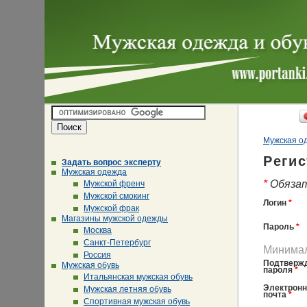
Мужская од
Реги
Задать вопрос эксперту
Мужская одежда
*
Обязат
Мужской френч
Мужской смокинг
Логин
*
Мужской фрак
Магазины мужской одежды
Пароль
*
Москва
Санкт-Петербург
Минимал
Россия
Подтверж
Мужская обувь
пароля
*
Итальянская мужская обувь
Электронн
Мужская летняя обувь
почта
*
Спортивная мужская обувь