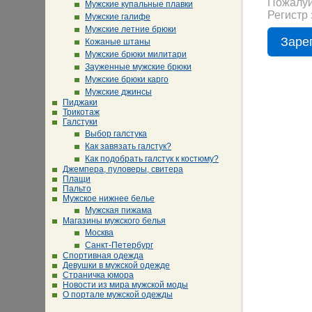
Пожалуй
Мужские купальные плавки
Регистр 
Мужские галифе
Мужские летние брюки
Кожаные штаны
Мужские брюки милитари
Зауженные мужские брюки
Мужские брюки карго
Мужские джинсы
Пиджаки
Трикотаж
Галстуки
Выбор галстука
Как завязать галстук?
Как подобрать галстук к костюму?
Джемпера, пуловеры, свитера
Плащи
Пальто
Мужское нижнее белье
Мужская пижама
Магазины мужского белья
Москва
Санкт-Петербург
Спортивная одежда
Девушки в мужской одежде
Страничка юмора
Новости из мира мужской моды
О портале мужской одежды