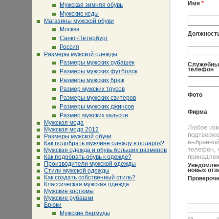
Имя
*
Мужская зимняя обувь
Мужские кеды
Магазины мужской обуви
Москва
Должност
Санкт-Петербург
Россия
Размеры мужской одежды
Размеры мужских рубашек
Служебны
телефон
Размеры мужских футболок
Размеры мужских брюк
Размер мужских трусов
Фото
Размеры мужских свитеров
Размеры мужских джинсов
Фирма
Размер мужских кальсон
Мужская мода
Любое изм
Мужская мода 2012
подтверже
Размеры мужской обуви
выбранной
Как подобрать мужчине одежду в подарок?
телефон, 
Мужская одежда и обувь больших размеров
принадлеж
Как подобрать обувь к одежде?
Производители мужской одежды
Уведомлен
новых отз
Стили мужской одежды
Как создать собственный стиль?
Проверочн
Классическая мужская одежда
Мужские костюмы
Мужские рубашки
Брюки
Мужские бермуды