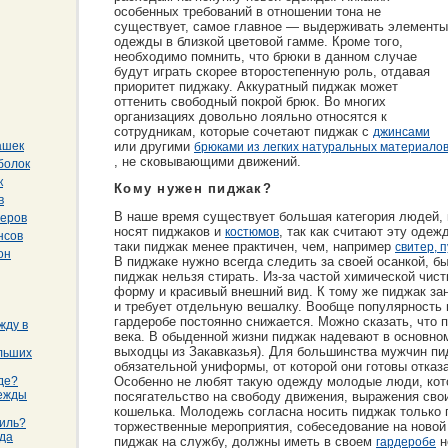
особенных требований в отношении тона не
существует, самое главное — выдерживать элементы
одежды в близкой цветовой гамме. Кроме того,
необходимо помнить, что брюки в данном случае
будут играть скорее второстепенную роль, отдавая
приоритет пиджаку. Аккуратный пиджак может
оттенить свободный покрой брюк. Во многих
организациях довольно лояльно относятся к
сотрудникам, которые сочетают пиджак с
джинсами
или другими
ашек
брюками из легких натуральных материало
, не сковывающими движений.
болок
к
Кому нужен пиджак?
в
В наше время существует большая категория людей, 
теров
носят пиджаков и
, так как считают эту одеж
костюмов
нсов
таки пиджак менее практичен, чем, например
свитер, 
он
В пиджаке нужно всегда следить за своей осанкой, бы
пиджак нельзя стирать. Из-за частой химической чист
форму и красивый внешний вид. К тому же пиджак за
и требует отдельную вешалку. Вообще популярность
гардеробе постоянно снижается. Можно сказать, что
жду в
века. В обыденной жизни пиджак надевают в основн
выходцы из Закавказья). Для большинства мужчин пи
льших
обязательной униформы, от которой они готовы отказ
де?
Особенно не любят такую одежду молодые люди, кот
дежды
посягательство на свободу движения, выражения сво
кошелька. Молодежь согласна носить пиджак только 
тиль?
торжественные мероприятия, собеседование на новой р
жда
пиджак на службу, должны иметь в своем
н
гардеробе