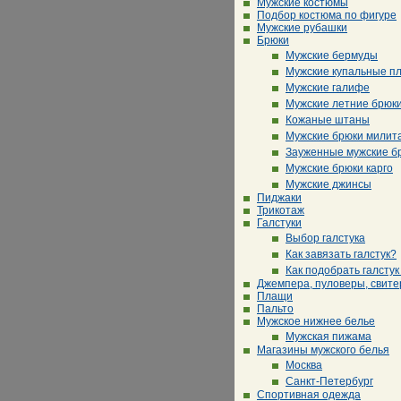
Мужские костюмы
Подбор костюма по фигуре
Мужские рубашки
Брюки
Мужские бермуды
Мужские купальные п
Мужские галифе
Мужские летние брюк
Кожаные штаны
Мужские брюки милит
Зауженные мужские б
Мужские брюки карго
Мужские джинсы
Пиджаки
Трикотаж
Галстуки
Выбор галстука
Как завязать галстук?
Как подобрать галстук
Джемпера, пуловеры, свите
Плащи
Пальто
Мужское нижнее белье
Мужская пижама
Магазины мужского белья
Москва
Санкт-Петербург
Спортивная одежда