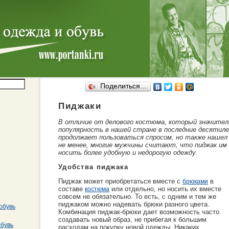
Поделиться…
Пиджаки
В отличие от делового костюма, который значите
популярность в нашей стране в последние десятиле
продолжает пользоваться спросом, но также нашел 
не менее, многие мужчины считают, что пиджак им
носить более удобную и недорогую одежду.
Удобства пиджака
Пиджак может приобретаться вместе с
в
брюками
составе
или отдельно, но носить их вместе
костюма
совсем не обязательно. То есть, с одним и тем же
пиджаком можно надевать брюки разного цвета.
обувь
Комбинация пиджак-брюки дает возможность часто
создавать новый образ, не прибегая к большим
обувь
расходам на покупку новой одежды. Никаких