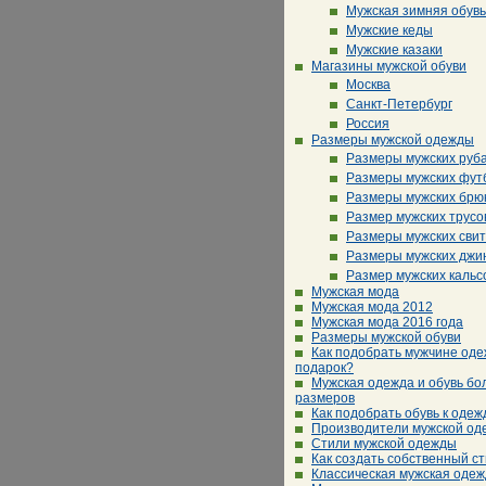
Мужская зимняя обувь
Мужские кеды
Мужские казаки
Магазины мужской обуви
Москва
Санкт-Петербург
Россия
Размеры мужской одежды
Размеры мужских руб
Размеры мужских фут
Размеры мужских брю
Размер мужских трусо
Размеры мужских сви
Размеры мужских джи
Размер мужских кальс
Мужская мода
Мужская мода 2012
Мужская мода 2016 года
Размеры мужской обуви
Как подобрать мужчине оде
подарок?
Мужская одежда и обувь бо
размеров
Как подобрать обувь к одеж
Производители мужской о
Стили мужской одежды
Как создать собственный с
Классическая мужская оде