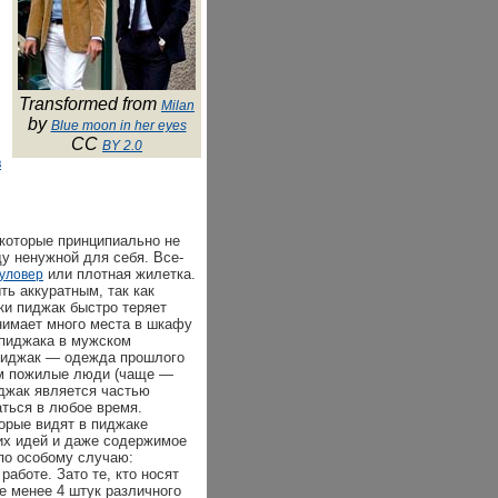
Transformed from
Milan
by
Blue moon in her eyes
CC
BY 2.0
в
которые принципиально не
ду ненужной для себя. Все-
или плотная жилетка.
пуловер
ть аккуратным, так как
ки пиджак быстро теряет
нимает много места в шкафу
 пиджака в мужском
 пиджак — одежда прошлого
ом пожилые люди (чаще —
джак является частью
аться в любое время.
орые видят в пиджаке
их идей и даже содержимое
по особому случаю:
аботе. Зато те, кто носят
е менее 4 штук различного