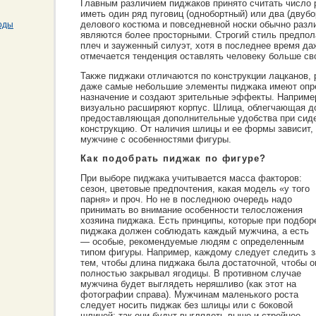
Главным различием пиджаков принято считать число 
иметь один ряд пуговиц (однобортный) или два (двуб
делового костюма и повседневной носки обычно разл
оды
являются более просторными. Строгий стиль предпо
плеч и зауженный силуэт, хотя в последнее время д
отмечается тенденция оставлять человеку больше св
Также пиджаки отличаются по конструкции лацканов, р
даже самые небольшие элементы пиджака имеют опр
назначение и создают зрительные эффекты. Наприме
визуально расширяют корпус. Шлица, облегчающая д
предоставляющая дополнительные удобства при сиде
конструкцию. От наличия шлицы и ее формы зависит, 
мужчине с особенностями фигуры.
Как подобрать пиджак по фигуре?
При выборе пиджака учитывается масса факторов:
сезон, цветовые предпочтения, какая модель «у того
парня» и проч. Но не в последнюю очередь надо
принимать во внимание особенности телосложения
хозяина пиджака. Есть принципы, которые при подбор
пиджака должен соблюдать каждый мужчина, а есть
— особые, рекомендуемые людям с определенным
типом фигуры. Например, каждому следует следить з
тем, чтобы длина пиджака была достаточной, чтобы о
полностью закрывал ягодицы. В противном случае
мужчина будет выглядеть неряшливо (как этот на
фотографии справа). Мужчинам маленького роста
следует носить пиджак без шлицы или с боковой
шлицей: так они будут выглядеть выше и стройнее.