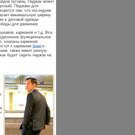
рядов пуговиц. Пиджак может
ортный). Пиджаки для
ичаются тем, что последние
лагает минимальную ширину
аже в деловой одежде
ободы для движения.
укавов, карманов и т.д. Все,
еделенное функциональное
р, клапаны карманов
оступ к карманам
и
брюк
нии, также имеет разную
как будет сидеть пиджак на
е
а
н