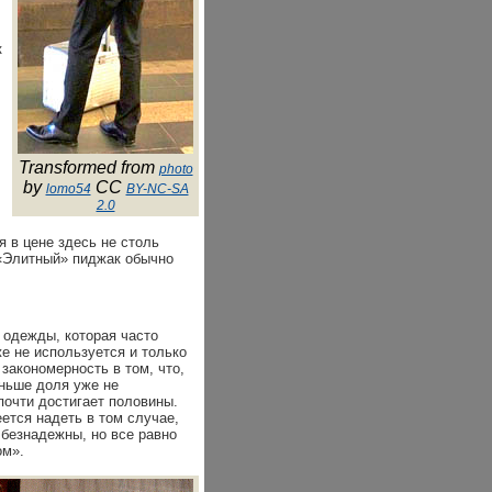
к
Transformed from
photo
by
CC
lomo54
BY-NC-SA
2.0
 в цене здесь не столь
 «Элитный» пиджак обычно
 одежды, которая часто
е не используется и только
закономерность в том, что,
ньше доля уже не
очти достигает половины.
ется надеть в том случае,
 безнадежны, но все равно
ом».