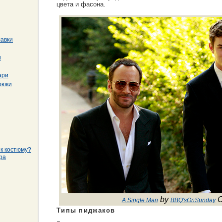
цвета и фасона.
лавки
и
ари
рюки
 к костюму?
ра
by
A Single Man
BBQ'sOnSunday
Типы пиджаков