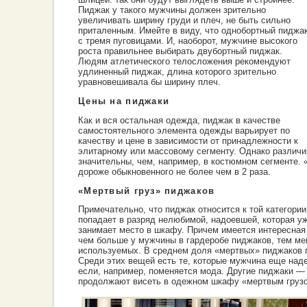
Пиджак у такого мужчины должен зрительно
увеличивать ширину груди и плеч, не быть сильно
приталенным. Имейте в виду, что однобортный пиджа
с тремя пуговицами. И, наоборот, мужчине высокого
роста правильнее выбирать двубортный пиджак.
Людям атлетического телосложения рекомендуют
удлиненный пиджак, длина которого зрительно
уравновешивала бы ширину плеч.
Цены на пиджаки
Как и вся остальная одежда, пиджак в качестве
самостоятельного элемента одежды варьирует по
качеству и цене в зависимости от принадлежности к
элитарному или массовому сегменту. Однако различия
значительны, чем, например, в костюмном сегменте.
дороже обыкновенного не более чем в 2 раза.
«Мертвый груз» пиджаков
Примечательно, что пиджак относится к той категории
попадает в разряд нелюбимой, надоевшей, которая уж
занимает место в шкафу. Причем имеется интересная 
чем больше у мужчины в гардеробе пиджаков, тем ме
используемых. В среднем доля «мертвых» пиджаков п
Среди этих вещей есть те, которые мужчина еще наде
если, например, поменяется мода. Другие пиджаки —
продолжают висеть в одежном шкафу «мертвым груз