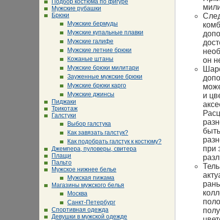
Подбор костюма по фигуре
мил
Мужские рубашки
След
Брюки
Мужские бермуды
комб
Мужские купальные плавки
допо
Мужские галифе
дост
Мужские летние брюки
необ
Кожаные штаны
он н
Мужские брюки милитари
Шарф
Зауженные мужские брюки
допо
Мужские брюки карго
може
Мужские джинсы
и цв
Пиджаки
аксе
Трикотаж
Расц
Галстуки
разн
Выбор галстука
быть
Как завязать галстук?
разн
Как подобрать галстук к костюму?
при 
Джемпера, пуловеры, свитера
Плащи
разл
Пальто
Тель
Мужское нижнее белье
акту
Мужская пижама
рань
Магазины мужского белья
колл
Москва
поло
Санкт-Петербург
полу
Спортивная одежда
Девушки в мужской одежде
цвет