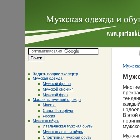
Мужская
Задать вопрос эксперту
Мужс
Мужская одежда
Мужской френч
Многие
Мужской смокинг
прекра
Мужской фрак
тенден
Магазины мужской одежды
каждый 
Москва
надоев
Санкт-Петербург
В этой 
Россия
новинк
Мужская обувь
мужско
Итальянская мужская обувь
Мужская летняя обувь
Мужчин
Спортивная мужская обувь