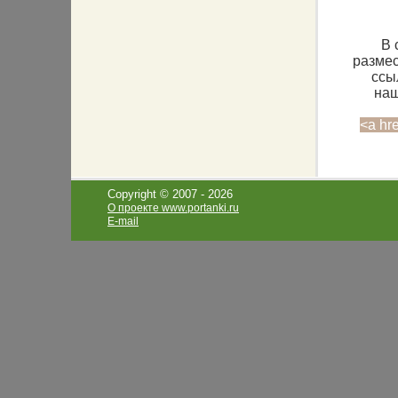
В 
размес
ссы
наш
<a hr
Copyright © 2007 -
2026
О проекте www.portanki.ru
E-mail