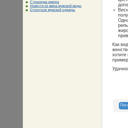
Страничка юмора
допо
Новости из мира мужской моды
Весн
О портале мужской одежды
полу
Одна
рель
жиро
прив
Как ви
женств
хотите 
пример
Удачно
Пос