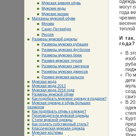
одежды
Мужская зимняя обувь
могут 
Мужские кеды
года в
Мужские казаки
чрезме
Магазины мужской обуви
весенн
Москва
теплой
Санкт-Петербург
Россия
И так
Размеры мужской одежды
года?
Размеры мужских рубашек
Размеры мужских футболок
В эт
Размеры мужских брюк
изоб
Размер мужских трусов
руба
Размеры мужских свитеров
пидж
Размеры мужских джинсов
По м
Размер мужских кальсон
дети
Мужская мода
муль
Мужская мода 2012
Мужская мода 2016 года
созд
Размеры мужской обуви
свит
Как подобрать мужчине одежду в подарок?
В 20
Мужская одежда и обувь больших
одеж
размеров
Как подобрать обувь к одежде?
стил
Производители мужской одежды
Курт
Стили мужской одежды
пред
Как создать собственный стиль?
Классическая мужская одежда
Одна
Мужские костюмы
Ярки