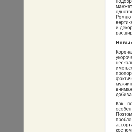
подобр
манже
одното
Ремню
вертик
и деко
расшир
Невы
Корен
укоро
неско
иметь
пропо
факти
мужчи
внима
добива
Как п
особен
Поэтом
пробл
ассорт
костюм