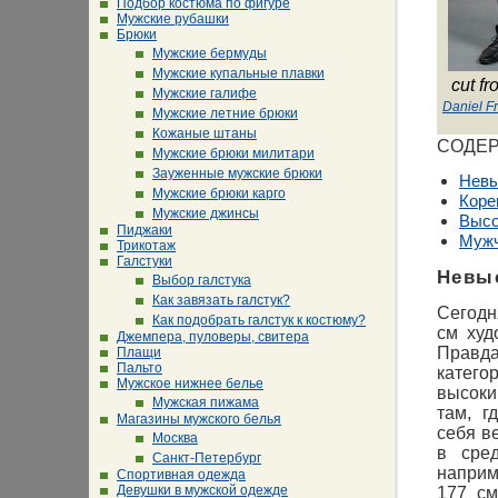
Подбор костюма по фигуре
Мужские рубашки
Брюки
Мужские бермуды
Мужские купальные плавки
cut f
Мужские галифе
Daniel F
Мужские летние брюки
Кожаные штаны
СОДЕ
Мужские брюки милитари
Зауженные мужские брюки
Невы
Мужские брюки карго
Коре
Мужские джинсы
Высо
Пиджаки
Мужч
Трикотаж
Галстуки
Невы
Выбор галстука
Как завязать галстук?
Сегодн
Как подобрать галстук к костюму?
см худ
Джемпера, пуловеры, свитера
Правда
Плащи
Пальто
катего
Мужское нижнее белье
высоки
Мужская пижама
там, г
Магазины мужского белья
себя в
Москва
в сре
Санкт-Петербург
наприм
Спортивная одежда
Девушки в мужской одежде
177 см