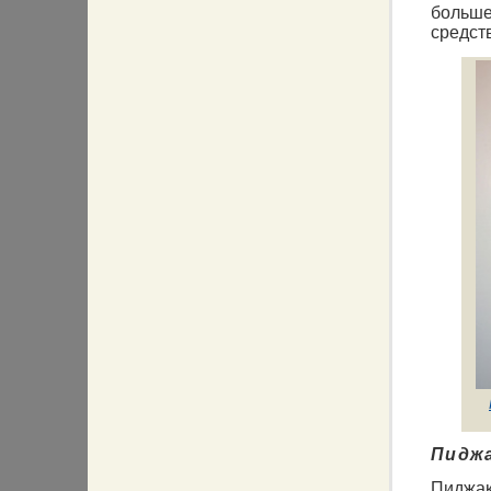
больше
средст
Пидж
Пиджак