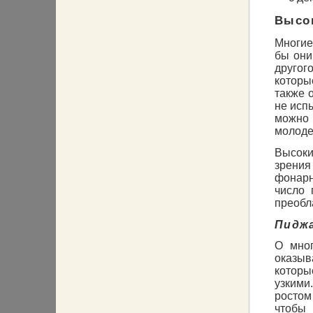
Высо
Многие
бы они
друго
которы
также 
не исп
можно 
молоде
Высоки
зрения
фонарн
число 
преобл
Пидж
О мног
оказыв
которы
узким
ростом
чтоб