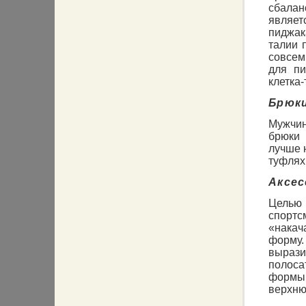
сбала
являет
пиджак
талии 
совсем
для пи
клетка
Брюк
Мужчи
брюки 
лучше 
туфлях
Аксе
Целью 
спортс
«накач
форму.
вырази
полос
формы,
верхню