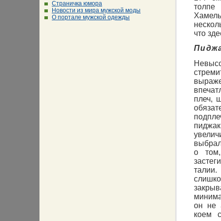
Страничка юмора
толпе
Новости из мира мужской моды
Хамел
О портале мужской одежды
несколь
что зде
Пидж
Невыс
стре
выра
впеча
плеч, 
обязат
подпле
пиджак
увелич
выбра
о том
застег
талии
слишк
закрыв
минима
он не 
коем 