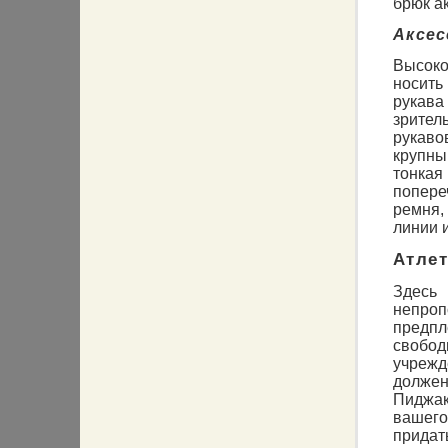
брюк а
Аксе
Высоко
носить
рукав
зрител
рукав
крупны
тонка
попере
ремня,
линии 
Атлет
Здесь
непро
предпл
свобо
учреж
должен
Пиджак
вашего
придат