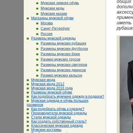
общих
Мужская зимняя обувь
допол
Мужские кеды
аксесс
Мужские казаки
примен
Магазины мужской обуви
иметь 
Москва
рубашк
Санкт-Петербург
Россия
Размеры мужской одежды
Размеры мужских рубашек
Размеры мужских футболок
Размеры мужских брюк
Размер мужских трусов
Размеры мужских свитеров
Размеры мужских джинсов
Размер мужских кальсон
Мужская мода
Мужская мода 2012
Мужская мода 2016 года
Размеры мужской обуви
Как подобрать мужчине одежду в подарок?
Мужская одежда и обувь больших
размеров
Как подобрать обувь к одежде?
Производители мужской одежды
Стили мужской одежды
Как создать собственный стиль?
Классическая мужская одежда
Мужские костюмы