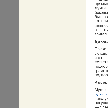
прямым
Лучше
боковы
быть с
От шли
шлицей
а верт
зрител
Брюк
Брюки
складк
часть 
естест
подчер
грамо
подвор
Аксе
Мужчи
рубашк
Галсту
рисунк
— с де