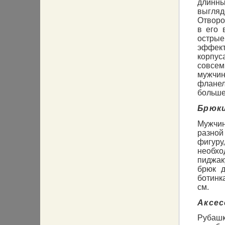
длинны
выгля
Отворо
в его 
остры
эффект
корпус
совсем
мужчин
фланел
больше
Брюк
Мужчин
разной
фигуру,
необхо
пиджак
брюк д
ботинк
см.
Аксе
Рубаш