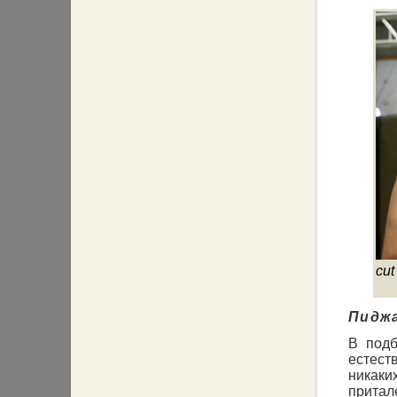
cut
Пидж
В подб
естест
никаки
притал