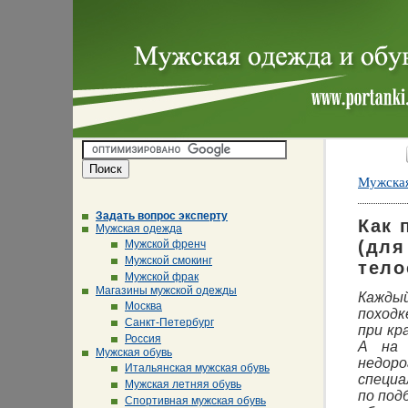
Мужская
Задать вопрос эксперту
Как 
Мужская одежда
(для
Мужской френч
Мужской смокинг
тело
Мужской фрак
Магазины мужской одежды
Кажды
Москва
походк
Санкт-Петербург
при кр
Россия
А на 
Мужская обувь
недоро
Итальянская мужская обувь
специа
Мужская летняя обувь
по под
Спортивная мужская обувь