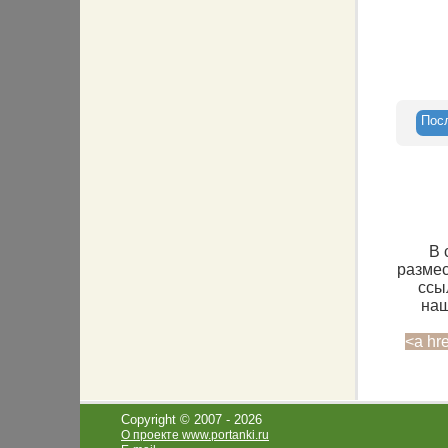
Пос
В 
размес
ссы
наш
<a hr
Copyright © 2007 -
2026
О проекте www.portanki.ru