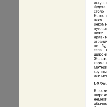
искус
будете
стол
Естест
плеч
реком
пугови
ниже 
нрави
ограни
не буд
тела.
широк
Желате
карман
Матери
крупны
или мел
Брюк
Высок
широки
немног
обычно