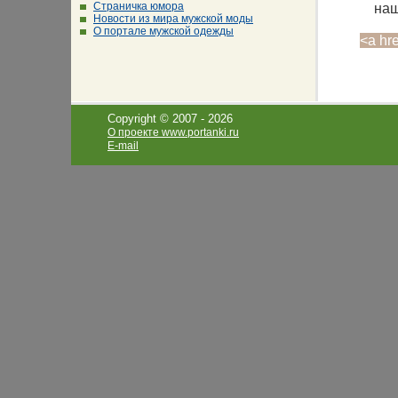
Страничка юмора
наш
Новости из мира мужской моды
О портале мужской одежды
<a hr
Copyright © 2007 -
2026
О проекте www.portanki.ru
E-mail