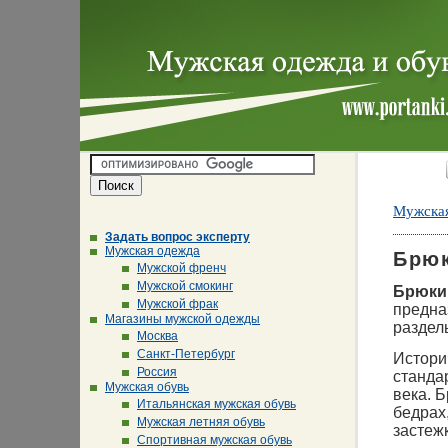
Мужская
Задать вопрос эксперту
Мужская одежда
Брю
Мужской френч
Мужской смокинг
Брюки
Мужской фрак
предна
Магазины мужской одежды
раздел
Москва
Санкт-Петербург
Истори
Россия
станда
Мужская обувь
века. 
Итальянская мужская обувь
бедрах
Мужская летняя обувь
застеж
Спортивная мужская обувь