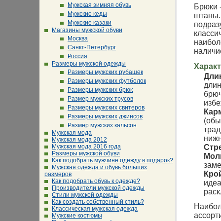
Мужская зимняя обувь
Брюки 
Мужские кеды
штаны.
Мужские казаки
подраз
Магазины мужской обуви
класси
Москва
наибол
Санкт-Петербург
наличи
Россия
Размеры мужской одежды
Харак
Размеры мужских рубашек
Дли
Размеры мужских футболок
длин
Размеры мужских брюк
брюч
Размер мужских трусов
избе
Размеры мужских свитеров
Кар
Размеры мужских джинсов
(обы
Размер мужских кальсон
трад
Мужская мода
нижн
Мужская мода 2012
Стр
Мужская мода 2016 года
Размеры мужской обуви
Мол
Как подобрать мужчине одежду в подарок?
заме
Мужская одежда и обувь больших
Кро
размеров
Как подобрать обувь к одежде?
идеа
Производители мужской одежды
раск
Стили мужской одежды
Как создать собственный стиль?
Наибол
Классическая мужская одежда
ассорт
Мужские костюмы