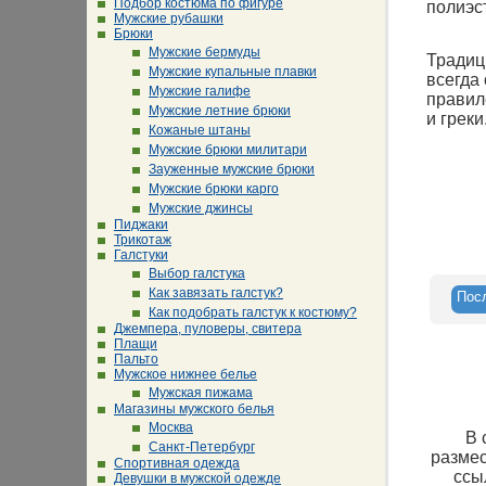
Подбор костюма по фигуре
полиэст
Мужские рубашки
Брюки
Мужские бермуды
Традиц
Мужские купальные плавки
всегда 
Мужские галифе
правил
Мужские летние брюки
и греки
Кожаные штаны
Мужские брюки милитари
Зауженные мужские брюки
Мужские брюки карго
Мужские джинсы
Пиджаки
Трикотаж
Галстуки
Выбор галстука
Как завязать галстук?
Пос
Как подобрать галстук к костюму?
Джемпера, пуловеры, свитера
Плащи
Пальто
Мужское нижнее белье
Мужская пижама
Магазины мужского белья
Москва
В 
Санкт-Петербург
размес
Спортивная одежда
ссы
Девушки в мужской одежде