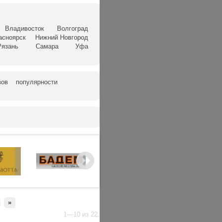
Владивосток
Волгоград
асноярск
Нижний Новгород
Рязань
Самара
Уфа
вов
популярности
»
1—10 из 22.