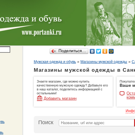
Поделиться…
»
»
Мужская одежда и обувь
Магазины мужской одежды
С
Магазины мужской одежды в Санк
Знаете магазин, где можно купить
Покупате
Ваше м
качественную мужскую одежду? Добавьте его
в наш каталог, поделитесь информацией с
Оста
остальными!
ком
Добавить магазин
Инфо
Поиск
увь
вь