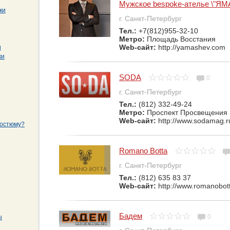
Мужское bespoke-ателье \"Я
ки
г. Санкт-Петербург
Тел.:
+7(812)955-32-10
Метро:
Площадь Восстания
Web-сайт:
http://yamashev.com
и
ки
SODA
0
г. Санкт-Петербург
Тел.:
(812) 332-49-24
Метро:
Проспект Просвещения
Web-сайт:
http://www.sodamag.r
костюму?
Romano Botta
г. Санкт-Петербург
Тел.:
(812) 635 83 37
Web-сайт:
http://www.romanobott
Бадем
0
ы