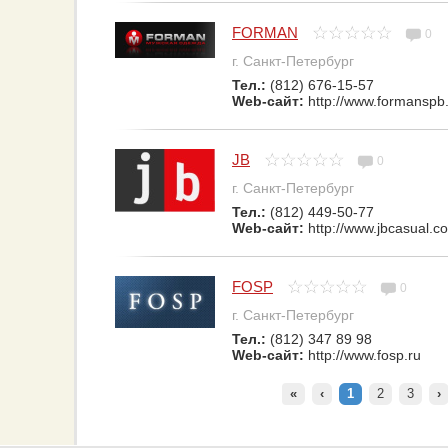
FORMAN
0
г. Санкт-Петербург
Тел.:
(812) 676-15-57
Web-сайт:
http://www.formanspb
JB
0
г. Санкт-Петербург
Тел.:
(812) 449-50-77
Web-сайт:
http://www.jbcasual.c
FOSP
0
г. Санкт-Петербург
Тел.:
(812) 347 89 98
Web-сайт:
http://www.fosp.ru
«
‹
1
2
3
›