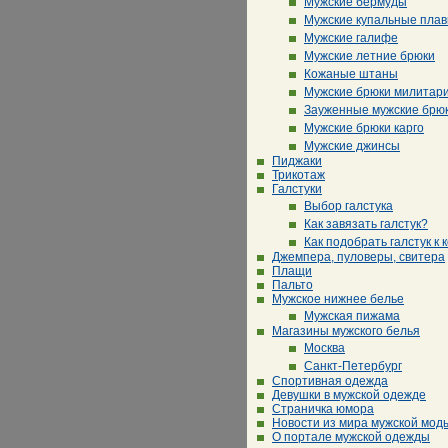
Мужские бермуды
Мужские купальные плав
Мужские галифе
Мужские летние брюки
Кожаные штаны
Мужские брюки милитар
Зауженные мужские брю
Мужские брюки карго
Мужские джинсы
Пиджаки
Трикотаж
Галстуки
Выбор галстука
Как завязать галстук?
Как подобрать галстук к 
Джемпера, пуловеры, свитера
Плащи
Пальто
Мужское нижнее белье
Мужская пижама
Магазины мужского белья
Москва
Санкт-Петербург
Спортивная одежда
Девушки в мужской одежде
Страничка юмора
Новости из мира мужской мод
О портале мужской одежды