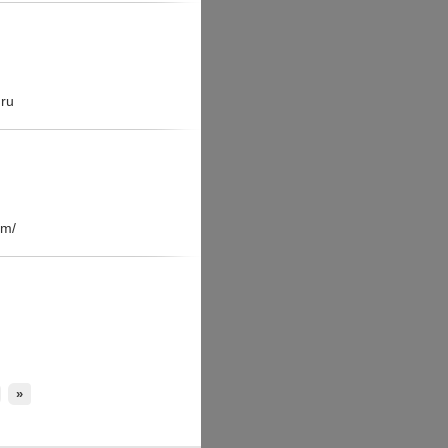
.ru
om/
»