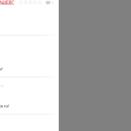
МАШЕВ\"
1
u/
0
a.ru/