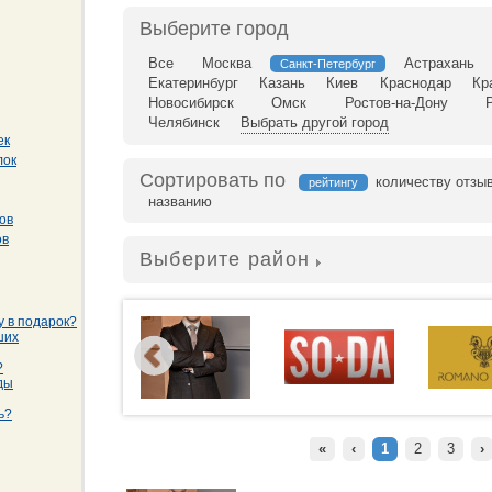
Выберите город
Все
Москва
Астрахань
Санкт-Петербург
Екатеринбург
Казань
Киев
Краснодар
Кр
Новосибирск
Омск
Ростов-на-Дону
Челябинск
Выбрать другой город
ек
лок
Сортировать по
количеству отзы
рейтингу
названию
ов
ов
Выберите район
у в подарок?
ших
?
ды
ь?
«
‹
1
2
3
›