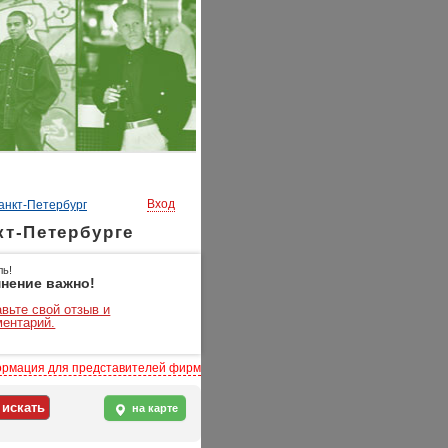
Вход
анкт-Петербург
т-Петербурге
ль!
нение важно!
вьте свой отзыв и
ментарий.
рмация для представителей фирм
на карте