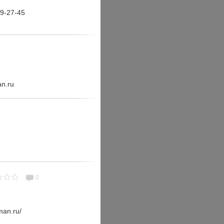
89-27-45
an.ru
0
man.ru/