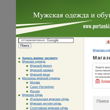
Мужская оде
Магаз
Задать вопрос эксперту
Мужская одежда
Мужской френч
Знаете маг
Мужской смокинг
качественн
в наш ката
Мужской фрак
остальными
Магазины мужской одежды
Добав
Москва
Санкт-Петербург
Россия
Мужская обувь
Итальянская мужская обувь
Поиск
Мужская летняя обувь
Спортивная мужская обувь