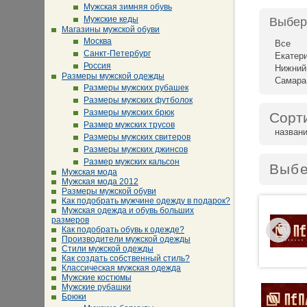
Мужская зимняя обувь
Мужские кеды
Выбер
Магазины мужской обуви
Москва
Все
Санкт-Петербург
Екатер
Россия
Нижний
Размеры мужской одежды
Самара
Размеры мужских рубашек
Размеры мужских футболок
Размеры мужских брюк
Сорт
Размер мужских трусов
назван
Размеры мужских свитеров
Размеры мужских джинсов
Размер мужских кальсон
Выбе
Мужская мода
Мужская мода 2012
Размеры мужской обуви
Как подобрать мужчине одежду в подарок?
Мужская одежда и обувь больших
размеров
Как подобрать обувь к одежде?
Производители мужской одежды
Стили мужской одежды
Как создать собственный стиль?
Классическая мужская одежда
Мужские костюмы
Мужские рубашки
Брюки