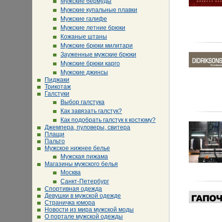
Мужские бермуды
Мужские купальные плавки
Мужские галифе
Мужские летние брюки
Кожаные штаны
Мужские брюки милитари
Зауженные мужские брюки
Мужские брюки карго
Мужские джинсы
Пиджаки
Трикотаж
Галстуки
Выбор галстука
Как завязать галстук?
Как подобрать галстук к костюму?
Джемпера, пуловеры, свитера
Плащи
Пальто
Мужское нижнее белье
Мужская пижама
Магазины мужского белья
Москва
Санкт-Петербург
Спортивная одежда
Девушки в мужской одежде
Страничка юмора
Новости из мира мужской моды
О портале мужской одежды