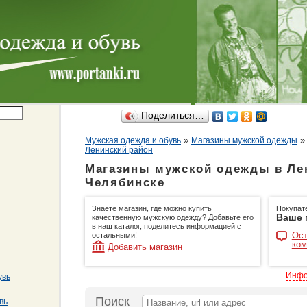
Поделиться…
»
Мужская одежда и обувь
Магазины мужской одежды
Ленинский район
Магазины мужской одежды в Лен
Челябинске
Знаете магазин, где можно купить
Покупат
Ваше 
качественную мужскую одежду? Добавьте его
в наш каталог, поделитесь информацией с
Ост
остальными!
ком
Добавить магазин
Инфо
увь
Поиск
вь