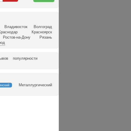
карте
Владивосток
Волгоград
Краснодар
Красноярск
Ростов-на-Дону
Рязань
род
зывов
популярности
Металлургический
инский