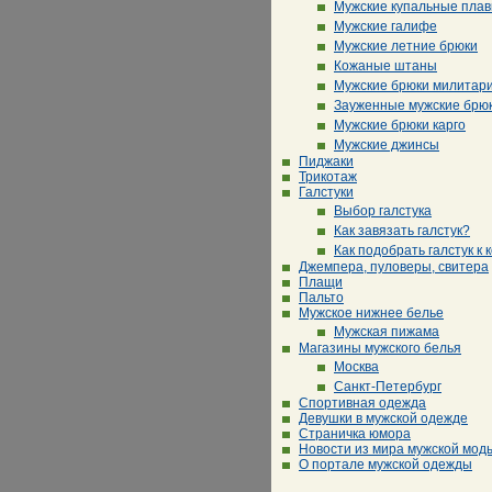
Мужские купальные плав
Мужские галифе
Мужские летние брюки
Кожаные штаны
Мужские брюки милитар
Зауженные мужские брю
Мужские брюки карго
Мужские джинсы
Пиджаки
Трикотаж
Галстуки
Выбор галстука
Как завязать галстук?
Как подобрать галстук к 
Джемпера, пуловеры, свитера
Плащи
Пальто
Мужское нижнее белье
Мужская пижама
Магазины мужского белья
Москва
Санкт-Петербург
Спортивная одежда
Девушки в мужской одежде
Страничка юмора
Новости из мира мужской мод
О портале мужской одежды