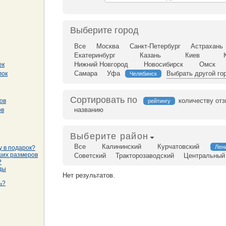
Выберите город
Все
Москва
Санкт-Петербург
Астрахань
Екатеринбург
Казань
Киев
Нижний Новгород
Новосибирск
Омск
ек
Самара
Уфа
Выбрать другой го
лок
Челябинск
Сортировать по
количеству от
ов
рейтингу
названию
ов
Выберите район
Все
Калининский
Курчатовский
Лен
у в подарок?
ших размеров
Советский
Тракторозаводский
Центральный
?
ды
Нет результатов.
ь?