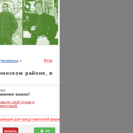
»
»
Вход
Челябинск
инском районе, в
ель!
мнение важно!
авьте свой отзыв и
ментарий.
рмация для представителей фирм
на