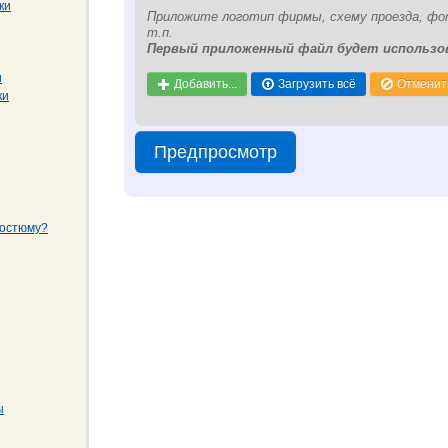
ки
Приложите логотип фирмы, схему проезда, фо
т.п.
Первый приложенный файл будет использов
и
Добавить...
Загрузить всё
Отменить
ки
Предпросмотр
костюму?
ы