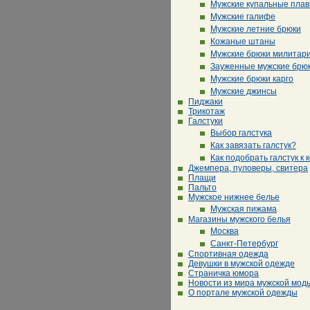
Мужские купальные плав
Мужские галифе
Мужские летние брюки
Кожаные штаны
Мужские брюки милитар
Зауженные мужские брю
Мужские брюки карго
Мужские джинсы
Пиджаки
Трикотаж
Галстуки
Выбор галстука
Как завязать галстук?
Как подобрать галстук к 
Джемпера, пуловеры, свитера
Плащи
Пальто
Мужское нижнее белье
Мужская пижама
Магазины мужского белья
Москва
Санкт-Петербург
Спортивная одежда
Девушки в мужской одежде
Страничка юмора
Новости из мира мужской мод
О портале мужской одежды