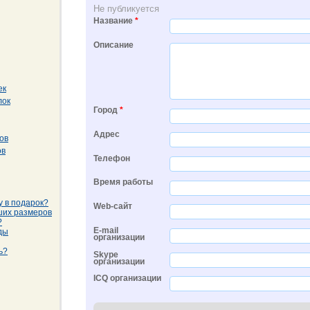
Не публикуется
Название
*
Описание
ек
лок
Город
*
Адрес
ов
ов
Телефон
Время работы
у в подарок?
Web-сайт
ших размеров
?
E-mail
ды
организации
ь?
Skype
организации
ICQ организации