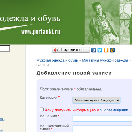
Поделиться…
»
Мужская одежда и обувь
Магазины мужской одежды
записи
Добавление новой записи
Поля отмеченные
*
обязательны.
Категория
*
Хочу получить информацию о
VIP размещении
Ваше имя
*
увь
Ваш контактный
e-mail
*
вь