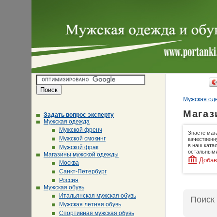
Мужская оде
Магаз
Задать вопрос эксперту
Мужская одежда
Мужской френч
Знаете маг
Мужской смокинг
качественн
в наш ката
Мужской фрак
остальными
Магазины мужской одежды
Добав
Москва
Санкт-Петербург
Россия
Мужская обувь
Итальянская мужская обувь
Поиск
Мужская летняя обувь
Спортивная мужская обувь