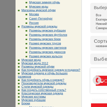
Мужская зимняя обувь
Мужские кеды
Выбер
Магазины мужской обуви
Москва
Все
Санкт-Петербург
Екатер
Россия
Нижний
Размеры мужской одежды
Самара
Размеры мужских рубашек
Размеры мужских футболок
Размеры мужских брюк
Сорт
Размер мужских трусов
назван
Размеры мужских свитеров
Размеры мужских джинсов
Размер мужских кальсон
Выбе
Мужская мода
Мужская мода 2012
Размеры мужской обуви
Как подобрать мужчине одежду в подарок?
Мужская одежда и обувь больших
размеров
Как подобрать обувь к одежде?
Производители мужской одежды
Стили мужской одежды
Как создать собственный стиль?
Классическая мужская одежда
Мужские костюмы
Мужские рубашки
Брюки