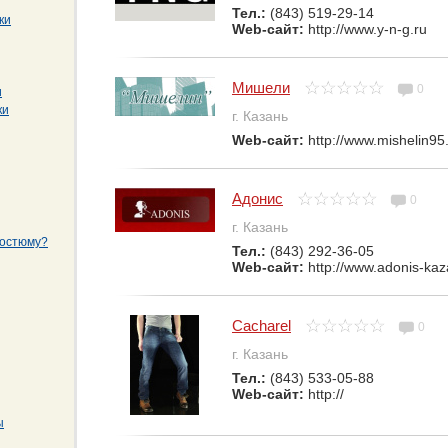
Тел.:
(843) 519-29-14
ки
Web-сайт:
http://www.y-n-g.ru
Мишели
0
и
ки
г. Казань
Web-сайт:
http://www.mishelin95.
Адонис
0
г. Казань
костюму?
Тел.:
(843) 292-36-05
Web-сайт:
http://www.adonis-kaz
Cacharel
0
г. Казань
Тел.:
(843) 533-05-88
Web-сайт:
http://
ы