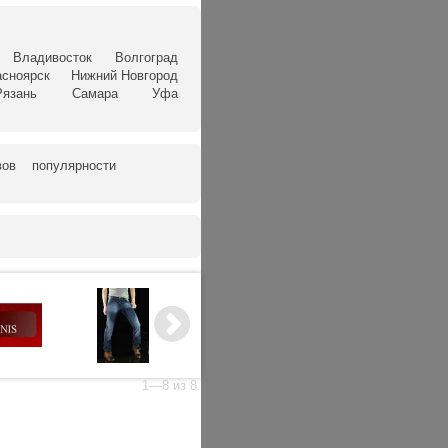
Владивосток
Волгоград
асноярск
Нижний Новгород
Рязань
Самара
Уфа
вов
популярности
1—8 из 8.