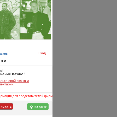
Вход
азань
ани
ль!
нение важно!
вьте свой отзыв и
ментарий.
рмация для представителей фирм
на карте