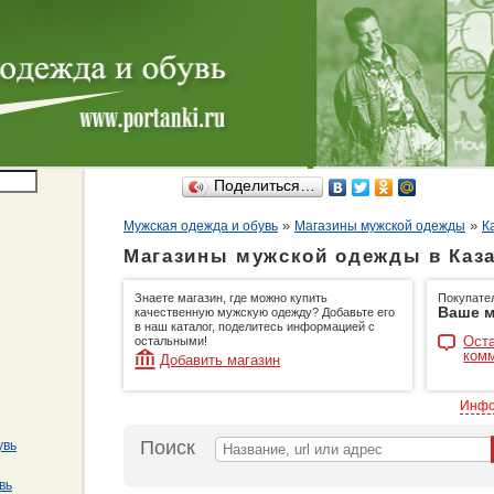
Поделиться…
»
»
Мужская одежда и обувь
Магазины мужской одежды
К
Магазины мужской одежды в Каз
Знаете магазин, где можно купить
Покупате
Ваше м
качественную мужскую одежду? Добавьте его
в наш каталог, поделитесь информацией с
Оста
остальными!
ком
Добавить магазин
Инфо
Поиск
увь
вь