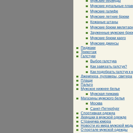
Мужские бермуды
Мужские купальные плав
Мужские галифе
Мужские летние брюки
Кожаные штаны
Мужские брюки милитар
Зауженные мужские брю
Мужские брюки карго
Мужские джинсы
Пиджаки
Трикотаж
Галстуки
Выбор галстука
Как завязать галстук?
Как подобрать галстук к 
Джемпера, пуловеры, свитера
Плащи
Пальто
Мужское нижнее белье
Мужская пижама
Магазины мужского белья
Москва
Санкт-Петербург
Спортивная одежда
Девушки в мужской одежде
Страничка юмора
Новости из мира мужской мод
О портале мужской одежды