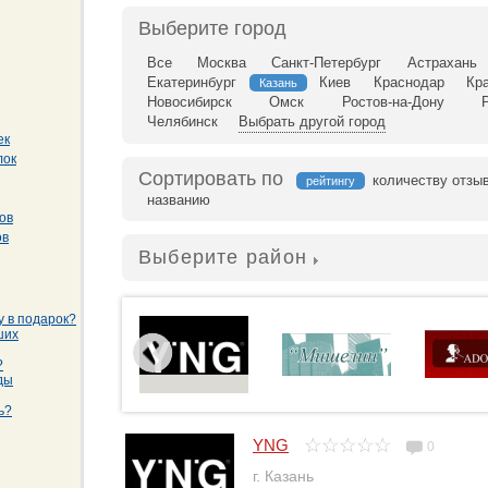
Выберите город
Все
Москва
Санкт-Петербург
Астрахань
Екатеринбург
Киев
Краснодар
Кр
Казань
Новосибирск
Омск
Ростов-на-Дону
Челябинск
Выбрать другой город
ек
лок
Сортировать по
количеству отзы
рейтингу
названию
ов
ов
Выберите район
у в подарок?
ших
?
ды
ь?
YNG
0
г. Казань