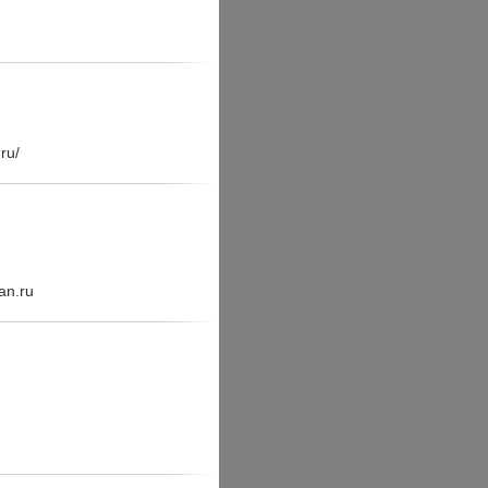
ru/
an.ru