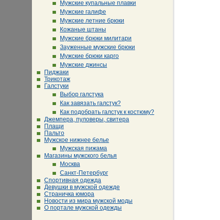
Мужские купальные плавки
Мужские галифе
Мужские летние брюки
Кожаные штаны
Мужские брюки милитари
Зауженные мужские брюки
Мужские брюки карго
Мужские джинсы
Пиджаки
Трикотаж
Галстуки
Выбор галстука
Как завязать галстук?
Как подобрать галстук к костюму?
Джемпера, пуловеры, свитера
Плащи
Пальто
Мужское нижнее белье
Мужская пижама
Магазины мужского белья
Москва
Санкт-Петербург
Спортивная одежда
Девушки в мужской одежде
Страничка юмора
Новости из мира мужской моды
О портале мужской одежды