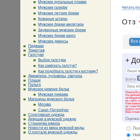
Мужские купальные плавки
Мужские галифе
Читать п
Мужские летние брюки
Кожаные штаны
Отз
Мужские брюки милитари
Зауженные мужские брюки
Мужские брюки карго
Все
Мужские джинсы
Пиджаки
Трикотаж
Галстуки
+
До
Выбор галстука
Как завязать галстук?
Как подобрать галстук к костюму?
Джемпера, пуловеры, свитера
Войти
Плащи
Пальто
Мужское нижнее белье
Пожалуйста
Мужская пижама
На данный
активацио
Магазины мужского белья
на сайте т
Нам важно 
Москва
не спам-бо
будете пол
Санкт-Петербург
Ваш отзыв
Спортивная одежда
Оценка
Девушки в мужской одежде
Страничка юмора
Новости из мира мужской моды
Пол
О портале мужской одежды
Ней