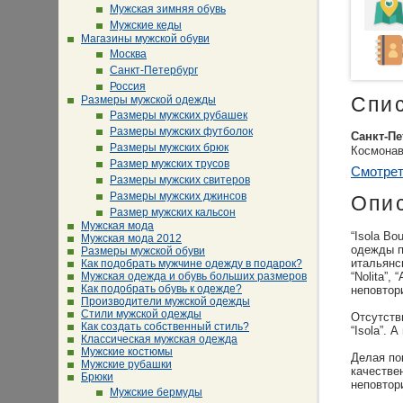
Мужская зимняя обувь
Мужские кеды
Магазины мужской обуви
Москва
Санкт-Петербург
Россия
Размеры мужской одежды
Спи
Размеры мужских рубашек
Размеры мужских футболок
Санкт-Пе
Размеры мужских брюк
Космонавт
Размер мужских трусов
Смотрет
Размеры мужских свитеров
Размеры мужских джинсов
Опи
Размер мужских кальсон
Мужская мода
“Isola Bo
Мужская мода 2012
одежды п
Размеры мужской обуви
итальянск
Как подобрать мужчине одежду в подарок?
Мужская одежда и обувь больших размеров
“Nolita”,
Как подобрать обувь к одежде?
неповтор
Производители мужской одежды
Стили мужской одежды
Отсутств
Как создать собственный стиль?
“Isola”.
Классическая мужская одежда
Мужские костюмы
Делая по
Мужские рубашки
качестве
Брюки
неповтор
Мужские бермуды