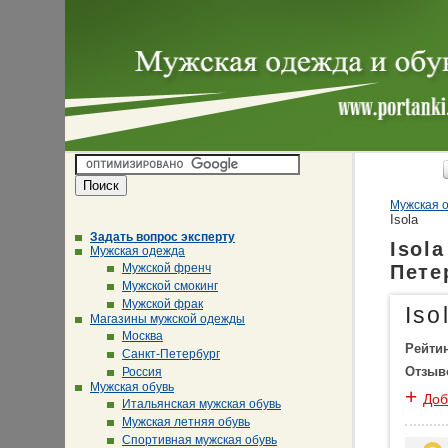
Мужская о
Isola
Задать вопрос эксперту
Isol
Мужская одежда
Мужской френч
Пете
Мужской смокинг
Мужской фрак
Iso
Магазины мужской одежды
Москва
Рейти
Санкт-Петербург
Отзыв
Россия
Мужская обувь
+
Доб
Итальянская мужская обувь
Мужская летняя обувь
Спортивная мужская обувь