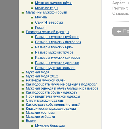
Адрес:
Мужская зимняя обувь
Рейтинг:
Мужские кеды
Магазины мужской обуви
Отзывов
Москва
Санкт-Петербург
Россия
Пе
Размеры мужской одежды
Размеры мужских рубашек
Размеры мужских футболок
Размеры мужских брюк
Размер мужских трусов
Размеры мужских свитеров
Размеры мужских джинсов
Размер мужских кальсон
Мужская мода
Мужская мода 2012
Размеры мужской обуви
Как подобрать мужчине одежду в подарок?
Мужская одежда и обувь больших размеров
Как подобрать обувь к одежде?
Производители мужской одежды
Стили мужской одежды
Как создать собственный стиль?
Классическая мужская одежда
Мужские костюмы
Мужские рубашки
Брюки
Мужские бермуды