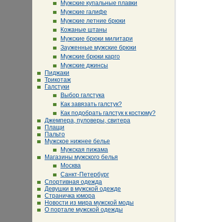
Мужские купальные плавки
Мужские галифе
Мужские летние брюки
Кожаные штаны
Мужские брюки милитари
Зауженные мужские брюки
Мужские брюки карго
Мужские джинсы
Пиджаки
Трикотаж
Галстуки
Выбор галстука
Как завязать галстук?
Как подобрать галстук к костюму?
Джемпера, пуловеры, свитера
Плащи
Пальто
Мужское нижнее белье
Мужская пижама
Магазины мужского белья
Москва
Санкт-Петербург
Спортивная одежда
Девушки в мужской одежде
Страничка юмора
Новости из мира мужской моды
О портале мужской одежды