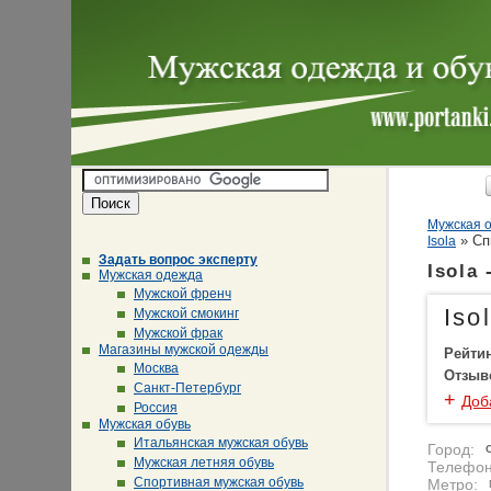
Мужская о
»
Cп
Isola
Задать вопрос эксперту
Isola
Мужская одежда
Мужской френч
Iso
Мужской смокинг
Мужской фрак
Магазины мужской одежды
Рейти
Москва
Отзыв
Санкт-Петербург
+
Доб
Россия
Мужская обувь
Итальянская мужская обувь
Город:
Мужская летняя обувь
Телефон
Спортивная мужская обувь
Метро: