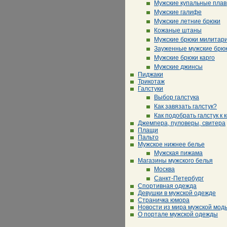
Мужские купальные плав
Мужские галифе
Мужские летние брюки
Кожаные штаны
Мужские брюки милитар
Зауженные мужские брю
Мужские брюки карго
Мужские джинсы
Пиджаки
Трикотаж
Галстуки
Выбор галстука
Как завязать галстук?
Как подобрать галстук к 
Джемпера, пуловеры, свитера
Плащи
Пальто
Мужское нижнее белье
Мужская пижама
Магазины мужского белья
Москва
Санкт-Петербург
Спортивная одежда
Девушки в мужской одежде
Страничка юмора
Новости из мира мужской мод
О портале мужской одежды