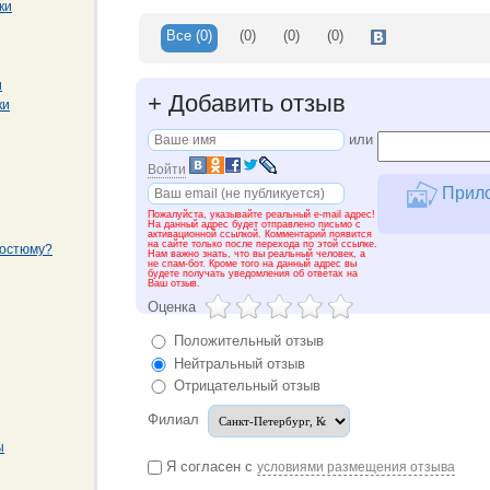
ки
Все
(0)
(0)
(0)
(0)
и
+
Добавить отзыв
ки
или
Войти
Прило
Пожалуйста, указывайте реальный e-mail адрес!
На данный адрес будет отправлено письмо с
активационной ссылкой. Комментарий появится
на сайте только после перехода по этой ссылке.
костюму?
Нам важно знать, что вы реальный человек, а
не спам-бот. Кроме того на данный адрес вы
будете получать уведомления об ответах на
Ваш отзыв.
Оценка
Положительный отзыв
Нейтральный отзыв
Отрицательный отзыв
Филиал
ы
Я согласен с
условиями размещения отзыва