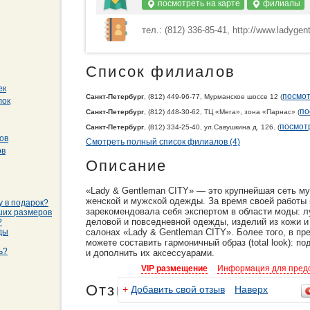
посмотреть на карте
филиалы
тел.: (812) 336-85-41, http://www.ladygen
Список филиалов
ек
посмот
Санкт-Петербург
, (812) 449-96-77, Мурманское шоссе 12 (
лок
по
Санкт-Петербург
, (812) 448-30-62, ТЦ «Мега», зона «Парнас» (
посмотр
Санкт-Петербург
, (812) 334-25-40, ул.Савушкина д. 126. (
ов
Смотреть полный список филиалов (4)
ов
Описание
«Lady & Gentleman CITY» — это крупнейшая сеть м
женской и мужской одежды. За время своей работы
у в подарок?
зарекомендовала себя экспертом в области моды: 
ших размеров
деловой и повседневной одежды, изделий из кожи и
?
ды
салонах «Lady & Gentleman CITY». Более того, в пр
можете составить гармоничный образ (total look): п
ь?
и дополнить их аксессуарами.
VIP размещение
Информация для пред
Отзывы
+
Добавить свой отзыв
Наверх