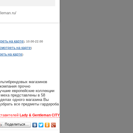
tleman.ru/
реть на карте
), 10.00-22.00
смотреть на карте
)
еть на карте
)
ультибрендовых магазинов
 компания прочно
лучшие европейские коллекции
 меха представлены в 58
еделах одного магазина Вы
одобрать все предметы гардероба
ставителей
Lady & Gentleman CITY
Поделиться…