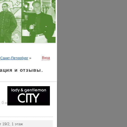
»
»
Вход
Санкт-Петербург
мация и отзывы.
,
0 нейтральных
)
 19/2, 1 этаж