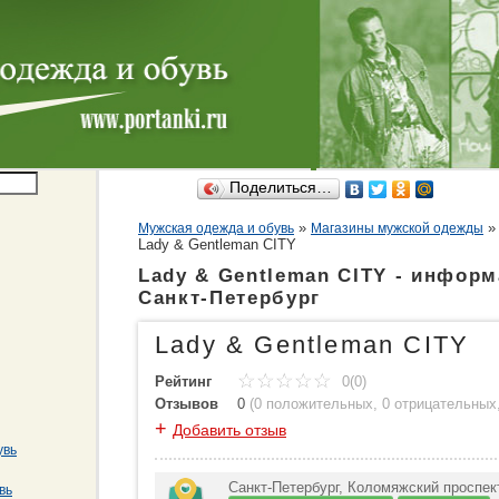
Поделиться…
»
Мужская одежда и обувь
Магазины мужской одежды
Lady & Gentleman CITY
Lady & Gentleman CITY - инфор
Санкт-Петербург
Lady & Gentleman CITY
Рейтинг
0(0)
Отзывов
0
(
0 положительных
,
0 отрицательных
+
Добавить отзыв
увь
Санкт-Петербург, Коломяжский проспект
вь