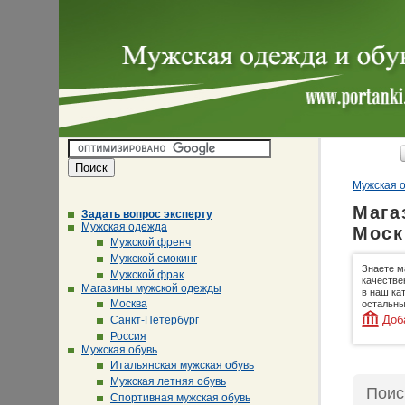
Мужская о
Мага
Задать вопрос эксперту
Мужская одежда
Моск
Мужской френч
Мужской смокинг
Знаете м
Мужской фрак
качестве
Магазины мужской одежды
в наш ка
Москва
остальны
Доб
Санкт-Петербург
Россия
Мужская обувь
Итальянская мужская обувь
Мужская летняя обувь
Поис
Спортивная мужская обувь