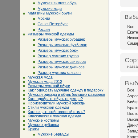
Мужская зимняя обувь
Мужские кеды
Магазины мужской обуви
Выбе
Москва
Санкт-Петербург
Все
Россия
Екате
Размеры мужской одежды
Нижн
Размеры мужских рубашек
Сама
Размеры мужских футболок
Размеры мужских брюк
Размер мужских трусов
Сор
Размеры мужских свитеров
назв
Размеры мужских джинсов
Размер мужских кальсон
Мужская мода
Мужская мода 2012
Выб
Размеры мужской обуви
Все
Как подобрать мужчине одежду в подарок?
Мужская одежда и обувь больших размеров
Аэро
Как подобрать обувь к одежде?
Биби
Производители мужской одежды
Стили мужской одежды
Брат
Как создать собственный стиль?
Восто
Классическая мужская одежда
Выхи
Мужские костюмы
Мужские рубашки
Дани
Брюки
Запад
Мужские бермуды
Капот