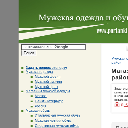
Мужская о
район
Задать вопрос эксперту
Мага
Мужская одежда
райо
Мужской френч
Мужской смокинг
Мужской фрак
Знаете м
Магазины мужской одежды
качестве
Москва
в наш ка
остальны
Санкт-Петербург
Доб
Россия
Мужская обувь
Итальянская мужская обувь
Мужская летняя обувь
Спортивная мужская обувь