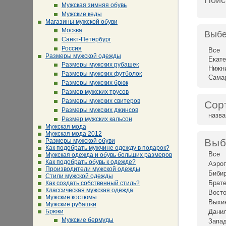
Поис
Мужская зимняя обувь
Мужские кеды
Магазины мужской обуви
Москва
Выбе
Санкт-Петербург
Россия
Все
Размеры мужской одежды
Екате
Размеры мужских рубашек
Нижн
Размеры мужских футболок
Сама
Размеры мужских брюк
Размер мужских трусов
Размеры мужских свитеров
Сор
Размеры мужских джинсов
назв
Размер мужских кальсон
Мужская мода
Мужская мода 2012
Выб
Размеры мужской обуви
Как подобрать мужчине одежду в подарок?
Все
Мужская одежда и обувь больших размеров
Как подобрать обувь к одежде?
Аэро
Производители мужской одежды
Биби
Стили мужской одежды
Брат
Как создать собственный стиль?
Классическая мужская одежда
Восто
Мужские костюмы
Выхи
Мужские рубашки
Брюки
Дани
Мужские бермуды
Запад