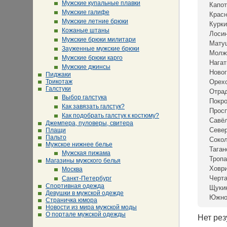
Мужские купальные плавки
Капот
Мужские галифе
Крас
Мужские летние брюки
Курки
Кожаные штаны
Лосин
Мужские брюки милитари
Мату
Зауженные мужские брюки
Молж
Мужские брюки карго
Нагат
Мужские джинсы
Новог
Пиджаки
Трикотаж
Орех
Галстуки
Отра
Выбор галстука
Покр
Как завязать галстук?
Просп
Как подобрать галстук к костюму?
Савё
Джемпера, пуловеры, свитера
Севе
Плащи
Пальто
Сокол
Мужское нижнее белье
Таган
Мужская пижама
Тропа
Магазины мужского белья
Ховр
Москва
Черта
Санкт-Петербург
Спортивная одежда
Щуки
Девушки в мужской одежде
Южно
Страничка юмора
Новости из мира мужской моды
О портале мужской одежды
Нет рез