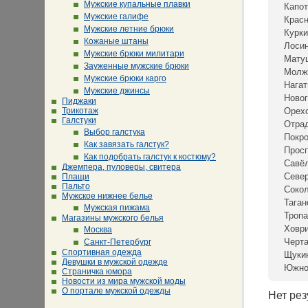
Мужские купальные плавки
Капот
Мужские галифе
Крас
Мужские летние брюки
Курки
Кожаные штаны
Лосин
Мужские брюки милитари
Мату
Зауженные мужские брюки
Молж
Мужские брюки карго
Нагат
Мужские джинсы
Новог
Пиджаки
Трикотаж
Орех
Галстуки
Отра
Выбор галстука
Покр
Как завязать галстук?
Просп
Как подобрать галстук к костюму?
Савё
Джемпера, пуловеры, свитера
Севе
Плащи
Пальто
Сокол
Мужское нижнее белье
Таган
Мужская пижама
Тропа
Магазины мужского белья
Ховр
Москва
Черта
Санкт-Петербург
Спортивная одежда
Щуки
Девушки в мужской одежде
Южно
Страничка юмора
Новости из мира мужской моды
О портале мужской одежды
Нет рез