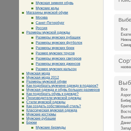
Поис
Мужская зимняя обувь
Мужские кеды
Магазины мужской обуви
Москва
Выбе
Санкт-Петербург
Россия
Все
Размеры мужской одежды
Екате
Размеры мужских рубашек
Нижн
Размеры мужских футболок
Сама
Размеры мужских брюк
Размер мужских трусов
Размеры мужских свитеров
Сор
Размеры мужских джинсов
назв
Размер мужских кальсон
Мужская мода
Мужская мода 2012
Выб
Размеры мужской обуви
Как подобрать мужчине одежду в подарок?
Все
Мужская одежда и обувь больших размеров
Как подобрать обувь к одежде?
Аэро
Производители мужской одежды
Биби
Стили мужской одежды
Брат
Как создать собственный стиль?
Классическая мужская одежда
Восто
Мужские костюмы
Выхи
Мужские рубашки
Брюки
Дани
Мужские бермуды
Запад