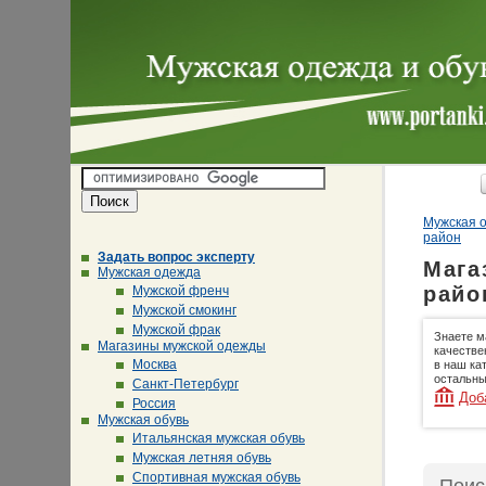
Мужская о
район
Задать вопрос эксперту
Мага
Мужская одежда
райо
Мужской френч
Мужской смокинг
Мужской фрак
Знаете м
Магазины мужской одежды
качестве
Москва
в наш ка
остальны
Санкт-Петербург
Доб
Россия
Мужская обувь
Итальянская мужская обувь
Мужская летняя обувь
Спортивная мужская обувь