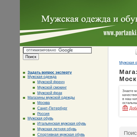
Мужская о
Мага
Задать вопрос эксперту
Мужская одежда
Моск
Мужской френч
Мужской смокинг
Знаете м
Мужской фрак
качестве
Магазины мужской одежды
в наш ка
Москва
остальны
Доб
Санкт-Петербург
Россия
Мужская обувь
Итальянская мужская обувь
Мужская летняя обувь
Поис
Спортивная мужская обувь