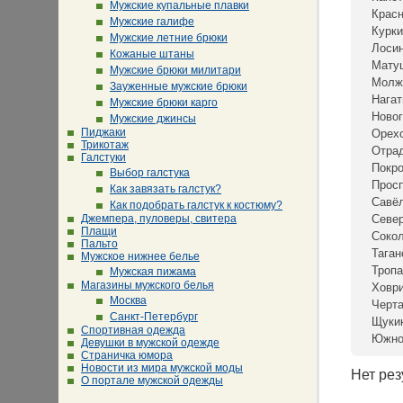
Мужские купальные плавки
Крас
Мужские галифе
Курки
Мужские летние брюки
Лосин
Кожаные штаны
Мату
Мужские брюки милитари
Молж
Зауженные мужские брюки
Нагат
Мужские брюки карго
Новог
Мужские джинсы
Пиджаки
Орех
Трикотаж
Отра
Галстуки
Покр
Выбор галстука
Просп
Как завязать галстук?
Савё
Как подобрать галстук к костюму?
Джемпера, пуловеры, свитера
Севе
Плащи
Сокол
Пальто
Таган
Мужское нижнее белье
Тропа
Мужская пижама
Магазины мужского белья
Ховр
Москва
Черта
Санкт-Петербург
Щуки
Спортивная одежда
Южно
Девушки в мужской одежде
Страничка юмора
Новости из мира мужской моды
Нет рез
О портале мужской одежды