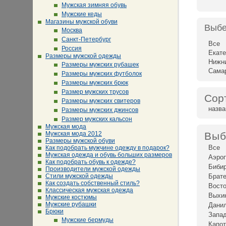
Мужская зимняя обувь
Мужские кеды
Магазины мужской обуви
Выбе
Москва
Санкт-Петербург
Все
Россия
Екате
Размеры мужской одежды
Нижн
Размеры мужских рубашек
Сама
Размеры мужских футболок
Размеры мужских брюк
Размер мужских трусов
Сор
Размеры мужских свитеров
назв
Размеры мужских джинсов
Размер мужских кальсон
Мужская мода
Мужская мода 2012
Выб
Размеры мужской обуви
Все
Как подобрать мужчине одежду в подарок?
Мужская одежда и обувь больших размеров
Аэро
Как подобрать обувь к одежде?
Биби
Производители мужской одежды
Стили мужской одежды
Брат
Как создать собственный стиль?
Восто
Классическая мужская одежда
Выхи
Мужские костюмы
Мужские рубашки
Дани
Брюки
Запад
Мужские бермуды
Капот