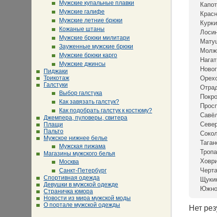
Мужские купальные плавки
Капот
Мужские галифе
Крас
Мужские летние брюки
Курки
Кожаные штаны
Лосин
Мужские брюки милитари
Мату
Зауженные мужские брюки
Молж
Мужские брюки карго
Нагат
Мужские джинсы
Новог
Пиджаки
Трикотаж
Орех
Галстуки
Отра
Выбор галстука
Покр
Как завязать галстук?
Просп
Как подобрать галстук к костюму?
Савё
Джемпера, пуловеры, свитера
Севе
Плащи
Пальто
Сокол
Мужское нижнее белье
Таган
Мужская пижама
Тропа
Магазины мужского белья
Ховр
Москва
Черта
Санкт-Петербург
Спортивная одежда
Щуки
Девушки в мужской одежде
Южно
Страничка юмора
Новости из мира мужской моды
О портале мужской одежды
Нет рез