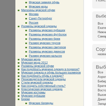
Поис
Мужская зимняя обувь
Мужские кеды
Магазины мужской обуви
Москва
Выбе
Санкт-Петербург
Россия
Все
Размеры мужской одежды
Екате
Размеры мужских рубашек
Нижн
Размеры мужских футболок
Сама
Размеры мужских брюк
Размер мужских трусов
Размеры мужских свитеров
Сор
Размеры мужских джинсов
назв
Размер мужских кальсон
Мужская мода
Мужская мода 2012
Выб
Размеры мужской обуви
Как подобрать мужчине одежду в подарок?
Все
Мужская одежда и обувь больших размеров
Как подобрать обувь к одежде?
Аэро
Производители мужской одежды
Биби
Стили мужской одежды
Брат
Как создать собственный стиль?
Классическая мужская одежда
Восто
Мужские костюмы
Выхи
Мужские рубашки
Брюки
Дани
Мужские бермуды
Запад