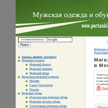
Мужская о
Дорогоми
Задать вопрос эксперту
Мага
Мужская одежда
в Мо
Мужской френч
Мужской смокинг
Мужской фрак
Знаете м
Магазины мужской одежды
качестве
Москва
в наш ка
остальны
Санкт-Петербург
Доб
Россия
Мужская обувь
Итальянская мужская обувь
Мужская летняя обувь
Спортивная мужская обувь