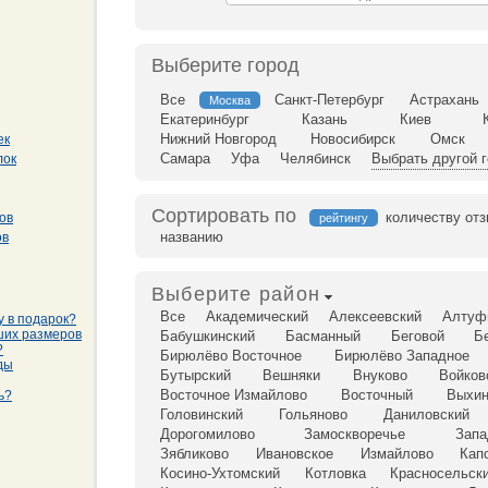
Выберите город
Все
Санкт-Петербург
Астрахань
Москва
Екатеринбург
Казань
Киев
Нижний Новгород
Новосибирск
Омск
ек
Самара
Уфа
Челябинск
Выбрать другой 
лок
Сортировать по
количеству от
ов
рейтингу
названию
ов
Выберите район
Все
Академический
Алексеевский
Алтуф
у в подарок?
ших размеров
Бабушкинский
Басманный
Беговой
Б
?
Бирюлёво Восточное
Бирюлёво Западное
ды
Бутырский
Вешняки
Внуково
Войков
Восточное Измайлово
Восточный
Выхин
ь?
Головинский
Гольяново
Даниловский
Дорогомилово
Замоскворечье
Запа
Зябликово
Ивановское
Измайлово
Кап
Косино-Ухтомский
Котловка
Красносельск