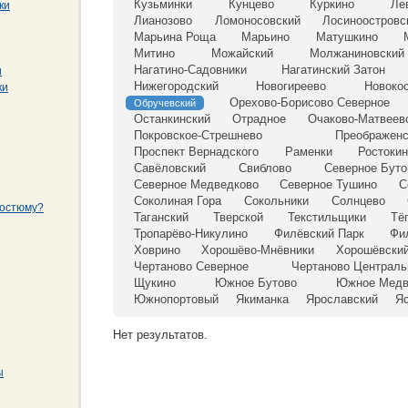
Кузьминки
Кунцево
Куркино
Ле
ки
Лианозово
Ломоносовский
Лосиноостровс
Марьина Роща
Марьино
Матушкино
Митино
Можайский
Молжаниновский
Нагатино-Садовники
Нагатинский Затон
и
Нижегородский
Новогиреево
Новоко
ки
Орехово-Борисово Северное
Обручевский
Останкинский
Отрадное
Очаково-Матвеев
Покровское-Стрешнево
Преображенс
Проспект Вернадского
Раменки
Ростоки
Савёловский
Свиблово
Северное Буто
Северное Медведково
Северное Тушино
С
Соколиная Гора
Сокольники
Солнцево
костюму?
Таганский
Тверской
Текстильщики
Тё
Тропарёво-Никулино
Филёвский Парк
Фи
Ховрино
Хорошёво-Мнёвники
Хорошёвски
Чертаново Северное
Чертаново Централь
Щукино
Южное Бутово
Южное Медв
Южнопортовый
Якиманка
Ярославский
Я
Нет результатов.
ы