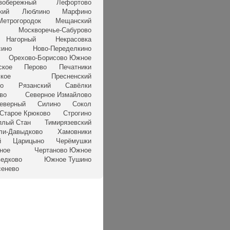
вобережный
Лефортово
кий
Люблино
Марфино
Метрогородок
Мещанский
Москворечье-Сабурово
Нагорный
Некрасовка
сино
Ново-Переделкино
Орехово-Борисово Южное
ское
Перово
Печатники
кое
Пресненский
но
Рязанский
Савёлки
во
Северное Измайлово
еверный
Силино
Сокол
Старое Крюково
Строгино
плый Стан
Тимирязевский
ли-Давыдково
Хамовники
й
Царицыно
Черёмушки
ное
Чертаново Южное
едково
Южное Тушино
сенево