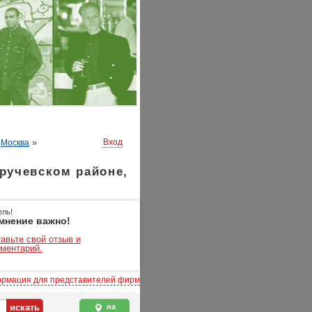
»
»
Вход
Москва
ручевском районе,
ель!
мнение важно!
авьте свой отзыв и
ментарий.
рмация для представителей фирм
на