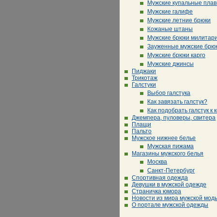
Мужские купальные плав
Мужские галифе
Мужские летние брюки
Кожаные штаны
Мужские брюки милитар
Зауженные мужские брю
Мужские брюки карго
Мужские джинсы
Пиджаки
Трикотаж
Галстуки
Выбор галстука
Как завязать галстук?
Как подобрать галстук к 
Джемпера, пуловеры, свитера
Плащи
Пальто
Мужское нижнее белье
Мужская пижама
Магазины мужского белья
Москва
Санкт-Петербург
Спортивная одежда
Девушки в мужской одежде
Страничка юмора
Новости из мира мужской мод
О портале мужской одежды