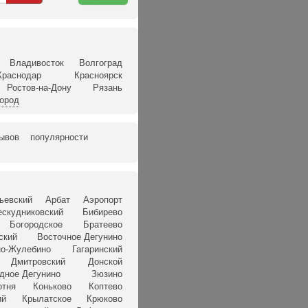
карте
Владивосток
Волгоград
Краснодар
Красноярск
Ростов-на-Дону
Рязань
город
зывов
популярности
ьевский
Арбат
Аэропорт
ескудниковский
Бибирево
Богородское
Братеево
ский
Восточное Дегунино
о-Жулебино
Гагаринский
Дмитровский
Донской
дное Дегунино
Зюзино
отня
Коньково
Коптево
ий
Крылатское
Крюково