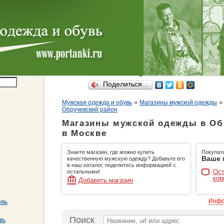
Поделиться…
»
Мужская одежда и обувь
Магазины мужской одежды
Обручевский район
Магазины мужской одежды в Об
в Москве
Знаете магазин, где можно купить
Покупат
Ваше 
качественную мужскую одежду? Добавьте его
в наш каталог, поделитесь информацией с
Ост
остальными!
ком
Добавить магазин
Инфо
увь
Поиск
вь