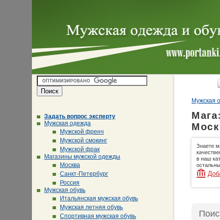
Мужская о
Мага
Задать вопрос эксперту
Мужская одежда
Моск
Мужской френч
Мужской смокинг
Знаете м
Мужской фрак
качестве
Магазины мужской одежды
в наш ка
Москва
остальны
Доб
Санкт-Петербург
Россия
Мужская обувь
Итальянская мужская обувь
Мужская летняя обувь
Поис
Спортивная мужская обувь