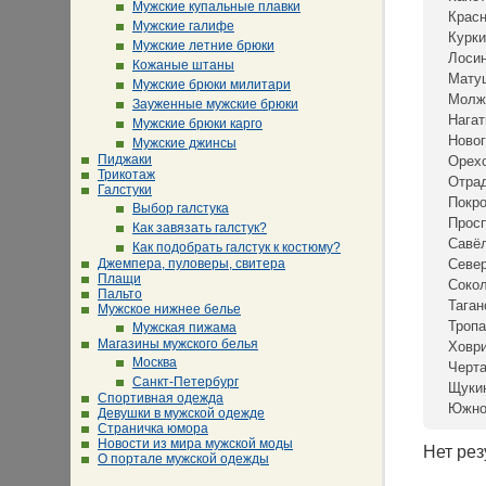
Мужские купальные плавки
Крас
Мужские галифе
Курки
Мужские летние брюки
Лосин
Кожаные штаны
Мату
Мужские брюки милитари
Молж
Зауженные мужские брюки
Нагат
Мужские брюки карго
Новог
Мужские джинсы
Пиджаки
Орех
Трикотаж
Отра
Галстуки
Покр
Выбор галстука
Просп
Как завязать галстук?
Савё
Как подобрать галстук к костюму?
Джемпера, пуловеры, свитера
Севе
Плащи
Сокол
Пальто
Таган
Мужское нижнее белье
Тропа
Мужская пижама
Магазины мужского белья
Ховр
Москва
Черта
Санкт-Петербург
Щуки
Спортивная одежда
Южно
Девушки в мужской одежде
Страничка юмора
Новости из мира мужской моды
Нет рез
О портале мужской одежды