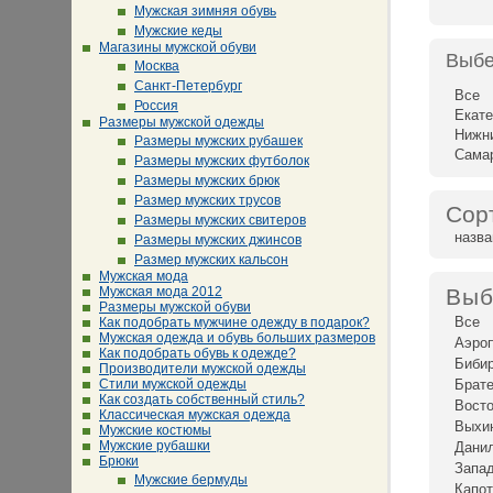
Мужская зимняя обувь
Мужские кеды
Магазины мужской обуви
Выбе
Москва
Санкт-Петербург
Все
Россия
Екате
Размеры мужской одежды
Нижн
Размеры мужских рубашек
Сама
Размеры мужских футболок
Размеры мужских брюк
Размер мужских трусов
Сор
Размеры мужских свитеров
назв
Размеры мужских джинсов
Размер мужских кальсон
Мужская мода
Мужская мода 2012
Выб
Размеры мужской обуви
Все
Как подобрать мужчине одежду в подарок?
Мужская одежда и обувь больших размеров
Аэро
Как подобрать обувь к одежде?
Биби
Производители мужской одежды
Стили мужской одежды
Брат
Как создать собственный стиль?
Восто
Классическая мужская одежда
Выхи
Мужские костюмы
Мужские рубашки
Дани
Брюки
Запад
Мужские бермуды
Капот