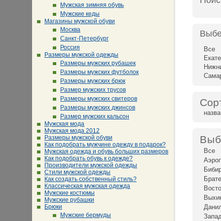
Поис
Мужская зимняя обувь
Мужские кеды
Магазины мужской обуви
Москва
Выбе
Санкт-Петербург
Россия
Все
Размеры мужской одежды
Екате
Размеры мужских рубашек
Нижн
Размеры мужских футболок
Сама
Размеры мужских брюк
Размер мужских трусов
Размеры мужских свитеров
Сор
Размеры мужских джинсов
назв
Размер мужских кальсон
Мужская мода
Мужская мода 2012
Выб
Размеры мужской обуви
Как подобрать мужчине одежду в подарок?
Все
Мужская одежда и обувь больших размеров
Как подобрать обувь к одежде?
Аэро
Производители мужской одежды
Биби
Стили мужской одежды
Брат
Как создать собственный стиль?
Классическая мужская одежда
Восто
Мужские костюмы
Выхи
Мужские рубашки
Брюки
Дани
Мужские бермуды
Запад