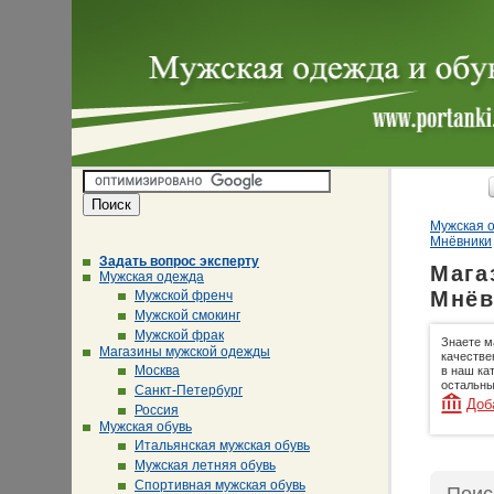
Мужская о
Мнёвники
Задать вопрос эксперту
Мага
Мужская одежда
Мнёв
Мужской френч
Мужской смокинг
Мужской фрак
Знаете м
Магазины мужской одежды
качестве
Москва
в наш ка
остальны
Санкт-Петербург
Доб
Россия
Мужская обувь
Итальянская мужская обувь
Мужская летняя обувь
Спортивная мужская обувь