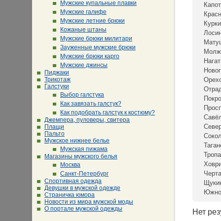
Мужские купальные плавки
Капот
Мужские галифе
Крас
Мужские летние брюки
Курки
Кожаные штаны
Лосин
Мужские брюки милитари
Мату
Зауженные мужские брюки
Молж
Мужские брюки карго
Нагат
Мужские джинсы
Новог
Пиджаки
Трикотаж
Орех
Галстуки
Отра
Выбор галстука
Покр
Как завязать галстук?
Просп
Как подобрать галстук к костюму?
Савё
Джемпера, пуловеры, свитера
Севе
Плащи
Пальто
Сокол
Мужское нижнее белье
Таган
Мужская пижама
Тропа
Магазины мужского белья
Ховр
Москва
Черта
Санкт-Петербург
Спортивная одежда
Щуки
Девушки в мужской одежде
Южно
Страничка юмора
Новости из мира мужской моды
О портале мужской одежды
Нет рез