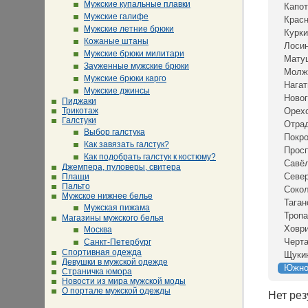
Мужские купальные плавки
Капот
Мужские галифе
Крас
Мужские летние брюки
Курки
Кожаные штаны
Лосин
Мужские брюки милитари
Мату
Зауженные мужские брюки
Молж
Мужские брюки карго
Нагат
Мужские джинсы
Новог
Пиджаки
Трикотаж
Орех
Галстуки
Отра
Выбор галстука
Покр
Как завязать галстук?
Просп
Как подобрать галстук к костюму?
Савё
Джемпера, пуловеры, свитера
Севе
Плащи
Пальто
Сокол
Мужское нижнее белье
Таган
Мужская пижама
Тропа
Магазины мужского белья
Ховр
Москва
Черта
Санкт-Петербург
Спортивная одежда
Щуки
Девушки в мужской одежде
Южно
Страничка юмора
Новости из мира мужской моды
О портале мужской одежды
Нет рез