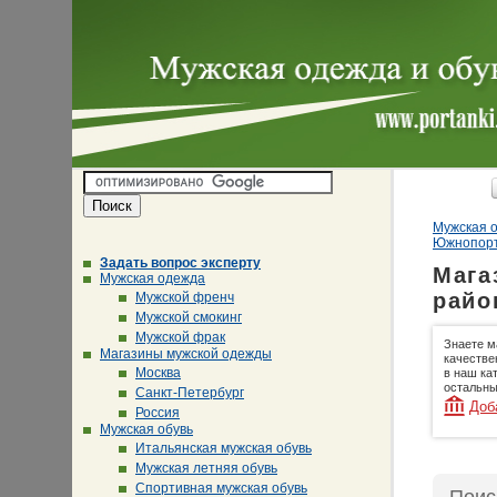
Мужская о
Южнопорт
Задать вопрос эксперту
Мага
Мужская одежда
райо
Мужской френч
Мужской смокинг
Мужской фрак
Знаете м
Магазины мужской одежды
качестве
Москва
в наш ка
остальны
Санкт-Петербург
Доб
Россия
Мужская обувь
Итальянская мужская обувь
Мужская летняя обувь
Спортивная мужская обувь