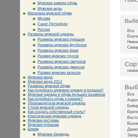
Поис
Мужская зимняя обувь
Мужские кеды
Магазины мужской обуви
Москва
Выбе
Санкт-Петербург
Россия
Все
Размеры мужской одежды
Екате
Размеры мужских рубашек
Нижн
Размеры мужских футболок
Сама
Размеры мужских брюк
Размер мужских трусов
Размеры мужских свитеров
Сор
Размеры мужских джинсов
назв
Размер мужских кальсон
Мужская мода
Мужская мода 2012
Выб
Размеры мужской обуви
Как подобрать мужчине одежду в подарок?
Все
Мужская одежда и обувь больших размеров
Как подобрать обувь к одежде?
Аэро
Производители мужской одежды
Биби
Стили мужской одежды
Брат
Как создать собственный стиль?
Классическая мужская одежда
Восто
Мужские костюмы
Выхи
Мужские рубашки
Брюки
Дани
Мужские бермуды
Запад