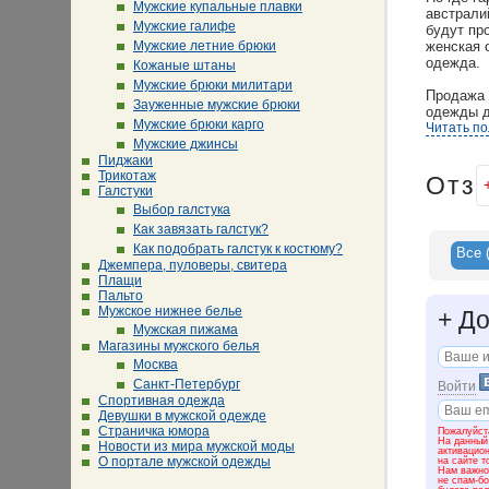
Мужские купальные плавки
австрали
Мужские галифе
будут пр
Мужские летние брюки
женская 
одежда.
Кожаные штаны
Мужские брюки милитари
Продажа 
Зауженные мужские брюки
одежды д
Мужские брюки карго
скидки п
Читать п
Мужские джинсы
Пиджаки
Сеть маг
Трикотаж
доказате
Отз
Галстуки
ветровки
Выбор галстука
мире мод
продаютс
Как завязать галстук?
зимние п
Как подобрать галстук к костюму?
Все
Джемпера, пуловеры, свитера
Сеть маг
Плащи
одежды, 
Пальто
качестве
Мужское нижнее белье
+
До
Москве. 
Мужская пижама
разных р
Магазины мужского белья
верхняя 
Москва
Санкт-Петербург
Войти
Мы прошл
Спортивная одежда
одежды. 
Девушки в мужской одежде
другое. 
Страничка юмора
Пожалуйста
продуман
На данный
Новости из мира мужской моды
активацио
таким об
О портале мужской одежды
на сайте т
частями 
Нам важно 
не спам-бо
ассортим