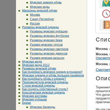
Мужская зимняя обувь
Мужские кеды
Магазины мужской обуви
Москва
Санкт-Петербург
Россия
Размеры мужской одежды
Размеры мужских рубашек
Размеры мужских футболок
Спи
Размеры мужских брюк
Размер мужских трусов
Москва
,
Размеры мужских свитеров
Размеры мужских джинсов
Москва
,
посмотр
Размер мужских кальсон
(
Мужская мода
Москва
,
Мужская мода 2012
Размеры мужской обуви
Смотрет
Как подобрать мужчине одежду в подарок?
Мужская одежда и обувь больших размеров
Опи
Как подобрать обувь к одежде?
Производители мужской одежды
Стили мужской одежды
Термомет
Как создать собственный стиль?
прошлого
Классическая мужская одежда
Что дела
Мужские костюмы
продаются
Мужские рубашки
практиче
Брюки
Мужские бермуды
Но где га