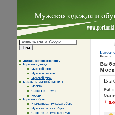
Мужская о
Куртки
Задать вопрос эксперту
Выбо
Мужская одежда
Мужской френч
Моск
Мужской смокинг
Мужской фрак
Вы
Магазины мужской одежды
Москва
Рейти
Санкт-Петербург
Отзыв
Россия
Мужская обувь
+
Доб
Итальянская мужская обувь
Мужская летняя обувь
Спортивная мужская обувь