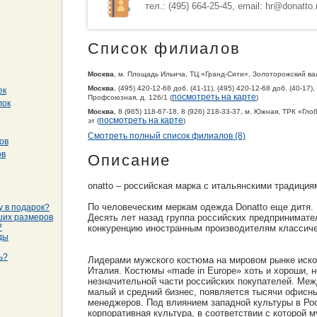
тел.: (495) 664-25-45, email: hr@donatto.
Список филиалов
Москва
, м. Площадь Ильича, ТЦ «Гранд-Сити», Золоторожский вал, 
Москва
, (495) 420-12-68 доб. (41-11), (495) 420-12-68 доб. (40-17)
ек
посмотреть на карте
Профсоюзная, д. 126/1 (
)
лок
Москва
, 8 (965) 118-67-18, 8 (926) 218-33-37, м. Южная, ТРК «Гло
посмотреть на карте
эт (
)
Смотреть полный список филиалов (8)
ов
ов
Описание
onatto – российская марка с итальянскими традиция
По человеческим меркам одежда Donatto еще дитя.
у в подарок?
ших размеров
Десять лет назад группа российских предпринимате
?
конкуренцию иностранным производителям классич
ды
ь?
Лидерами мужского костюма на мировом рынке иско
Италия. Костюмы «made in Europe» хоть и хороши, 
незначительной части российских покупателей. Меж
малый и средний бизнес, появляется тысячи офисн
менеджеров. Под влиянием западной культуры в Ро
корпоративная культура, в соответствии с которой