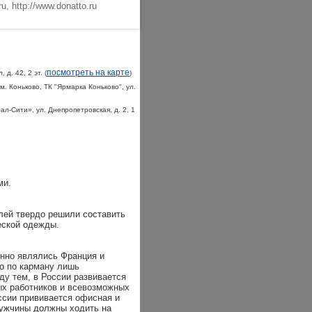
ru, http://www.donatto.ru
посмотреть на карте
д. 42, 2 эт. (
)
, м. Коньково, ТК "Ярмарка Коньково", ул.
бал-Сити», ул. Днепропетровская, д. 2, 1
ми.
лей твердо решили составить
еской одежды.
нно являлись Франция и
но по карману лишь
ду тем, в России развивается
ых работников и всевозможных
ссии прививается офисная и
 мужчины должны ходить на