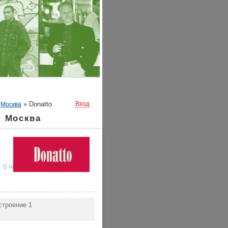
»
»
Donatto
Вход
Москва
. Москва
,
0 нейтральных
)
строение 1