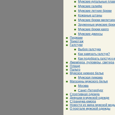
Мужские купальные плав
Мужские галифе
Мужские летние брюки
Кожаные штаны
Мужские брюки милитар
Зауженные мужские брю
Мужские брюки карго
Мужские джинсы
Пиджаки
Трикотаж
Галстуки
Выбор галстука
Как завязать галстук?
Как подобрать галстук к 
Джемпера, пуловеры, свитера
Плащи
Пальто
Мужское нижнее белье
Мужская пижама
Магазины мужского белья
Москва
Санкт-Петербург
Спортивная одежда
Девушки в мужской одежде
Страничка юмора
Новости из мира мужской мод
О портале мужской одежды