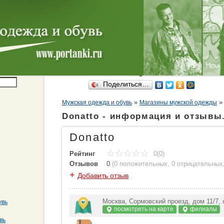
Поделиться…
»
Мужская одежда и обувь
Магазины мужской одежды
Donatto - информация и отзывы
Donatto
Рейтинг
0(0)
Отзывов
0
(
0 положительных
,
0 отрицательных
+
Добавить отзыв
Москва, Сормовский проезд, дом 11/7, 
увь
посмотреть на карте
филиалы
вь