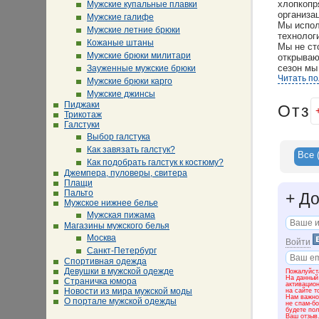
хлопкопр
Мужские купальные плавки
организа
Мужские галифе
Мы испол
Мужские летние брюки
технолог
Кожаные штаны
Мы не ст
Мужские брюки милитари
открываю
сезон мы
Зауженные мужские брюки
Читать п
Мужские брюки карго
Сегодня 
Мужские джинсы
высокую 
Пиджаки
Отз
Трикотаж
Галстуки
Выбор галстука
Как завязать галстук?
Все
Как подобрать галстук к костюму?
Джемпера, пуловеры, свитера
Плащи
Пальто
+
До
Мужское нижнее белье
Мужская пижама
Магазины мужского белья
Москва
Войти
Санкт-Петербург
Спортивная одежда
Девушки в мужской одежде
Пожалуйста
На данный
Страничка юмора
активацио
Новости из мира мужской моды
на сайте т
Нам важно 
О портале мужской одежды
не спам-бо
будете пол
Ваш отзыв