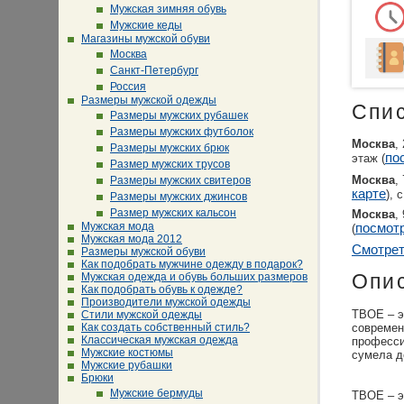
Мужская зимняя обувь
Мужские кеды
Магазины мужской обуви
Москва
Санкт-Петербург
Россия
Размеры мужской одежды
Спи
Размеры мужских рубашек
Размеры мужских футболок
Москва
,
Размеры мужских брюк
по
этаж (
Размер мужских трусов
Размеры мужских свитеров
Москва
,
карте
), 
Размеры мужских джинсов
Размер мужских кальсон
Москва
,
Мужская мода
посмотр
(
Мужская мода 2012
Смотрет
Размеры мужской обуви
Как подобрать мужчине одежду в подарок?
Мужская одежда и обувь больших размеров
Опи
Как подобрать обувь к одежде?
Производители мужской одежды
ТВОЕ – э
Стили мужской одежды
Как создать собственный стиль?
современ
Классическая мужская одежда
професси
Мужские костюмы
сумела д
Мужские рубашки
Брюки
Мужские бермуды
ТВОЕ – э