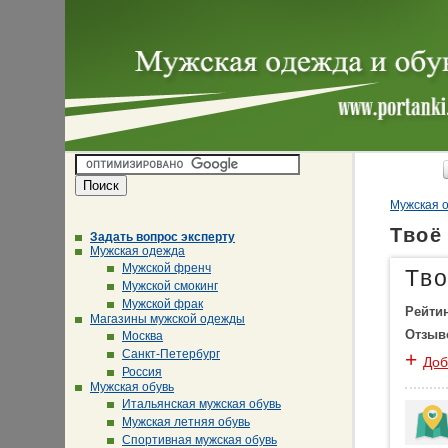
Мужская о
Твоё
Задать вопрос эксперту
Мужская одежда
Мужской френч
Тв
Мужской смокинг
Мужской фрак
Рейти
Магазины мужской одежды
Отзыв
Москва
Санкт-Петербург
+
Доб
Россия
Мужская обувь
Итальянская мужская обувь
Мужская летняя обувь
Спортивная мужская обувь