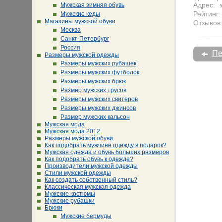
Адрес:
Мужская зимняя обувь
Рейтинг:
Мужские кеды
Магазины мужской обуви
Отзывов
Москва
Санкт-Петербург
Россия
Пе
Размеры мужской одежды
Размеры мужских рубашек
Размеры мужских футболок
Размеры мужских брюк
Размер мужских трусов
Размеры мужских свитеров
Размеры мужских джинсов
Размер мужских кальсон
Мужская мода
Мужская мода 2012
Размеры мужской обуви
Как подобрать мужчине одежду в подарок?
Мужская одежда и обувь больших размеров
Как подобрать обувь к одежде?
Производители мужской одежды
Стили мужской одежды
Как создать собственный стиль?
Классическая мужская одежда
Мужские костюмы
Мужские рубашки
Брюки
Мужские бермуды