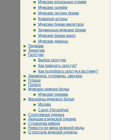
Мужские купальные плавки
Мужские галифе
Мужские летние брюки
Кожаные штаны
Мужские брюки милитари
Зауженные мужские брюки
Мужские брюки карго
Мужские джинсы
Пиджаки
Трикотаж
Галстуки
Выбор галстука
Как завязать галстук?
Как подобрать галстук к костюму?
Джемпера, пуловеры, свитера
Плащи
Пальто
Мужское нижнее белье
Мужская пижама
Магазины мужского белья
Москва
Санкт-Петербург
Спортивная одежда
Девушки в мужской одежде
Страничка юмора
Новости из мира мужской моды
О портале мужской одежды