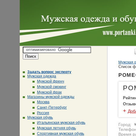
Мужская о
Cписок 
Задать вопрос эксперту
РОМЕО
Мужская одежда
Мужской френч
РО
Мужской смокинг
Мужской фрак
Магазины мужской одежды
Рейти
Москва
Отзыв
Санкт-Петербург
+
Доб
Россия
Мужская обувь
Итальянская мужская обувь
Город:
Мужская летняя обувь
Телефон
Спортивная мужская обувь
Время р