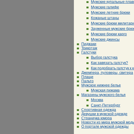
Мужские купальные плав
Мужские галифе
Мужские летние брюки
Кожаные штаны
Мужские брюки милитар
Зауженные мужские брю
Мужские брюки карго
Мужские джинсы
Пиджаки
Трикотаж
Галстуки
Выбор галстука
Как завязать галстук?
Как подобрать галстук к 
Джемпера, пуловеры, свитера
Плащи
Пальто
Мужское нижнее белье
Мужская пижама
Магазины мужского белья
Москва
Санкт-Петербург
Спортивная одежда
Девушки в мужской одежде
Страничка юмора
Новости из мира мужской мод
О портале мужской одежды