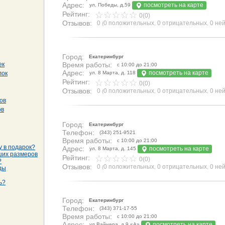
Адрес:
посмотреть на карте
ул. Победы, д.59
Рейтинг:
0(0)
Отзывов:
0
0 положительных
0 отрицательных
0 не
(
,
,
Город:
Екатеринбург
ек
Время работы:
с 10:00 до 21:00
Адрес:
посмотреть на карте
лок
ул. 8 Марта, д. 118
Рейтинг:
0(0)
Отзывов:
0
0 положительных
0 отрицательных
0 не
(
,
,
ов
ов
Город:
Екатеринбург
Телефон:
(343) 251-9521
Время работы:
с 10:00 до 21:00
у в подарок?
Адрес:
посмотреть на карте
ул. 8 Марта, д. 145
ших размеров
Рейтинг:
0(0)
?
Отзывов:
0
0 положительных
0 отрицательных
0 не
(
,
,
ды
ь?
Город:
Екатеринбург
Телефон:
(343) 371-17-55
Время работы:
с 10:00 до 21:00
Адрес:
посмотреть на карте
ул.Вайнера, д.9 «А»