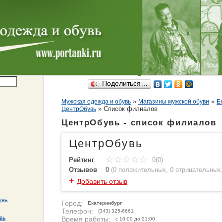
Поделиться…
»
»
Мужская одежда и обувь
Магазины мужской обуви
Е
»
Cписок филиалов
ЦентрОбувь
ЦентрОбувь - список филиалов
ЦентрОбувь
Рейтинг
0(0)
Отзывов
0
(
0 положительных
,
0 отрицательных
+
Добавить отзыв
увь
Город:
Екатеринбург
Телефон:
(343) 325-6661
вь
Время работы:
с 10:00 до 21:00