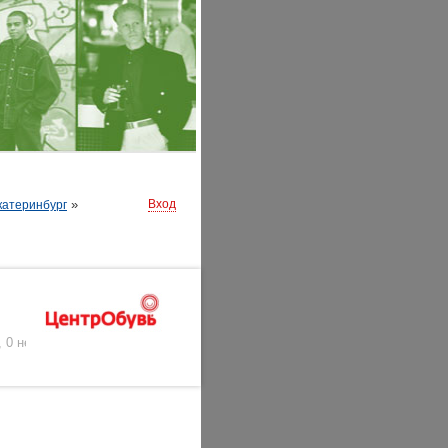
»
Вход
катеринбург
,
0 нейтральных
)