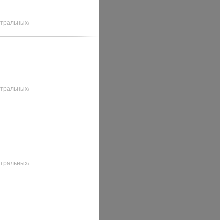
йтральных
)
йтральных
)
йтральных
)