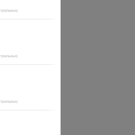
йтральных
)
йтральных
)
йтральных
)