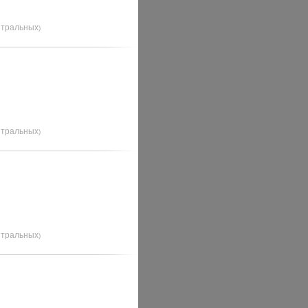
йтральных
)
йтральных
)
йтральных
)