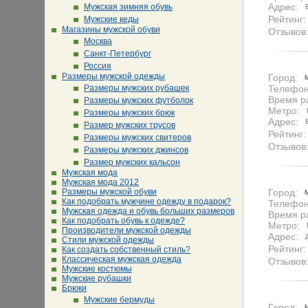
Адрес:
Мужская зимняя обувь
Рейтинг:
Мужские кеды
Магазины мужской обуви
Отзывов
Москва
Санкт-Петербург
Россия
Размеры мужской одежды
Город:
Размеры мужских рубашек
Телефон
Время р
Размеры мужских футболок
Метро:
Размеры мужских брюк
Адрес:
Размер мужских трусов
Рейтинг:
Размеры мужских свитеров
Отзывов
Размеры мужских джинсов
Размер мужских кальсон
Мужская мода
Мужская мода 2012
Размеры мужской обуви
Город:
Как подобрать мужчине одежду в подарок?
Телефон
Мужская одежда и обувь больших размеров
Время р
Как подобрать обувь к одежде?
Метро:
Производители мужской одежды
Адрес:
Стили мужской одежды
Рейтинг:
Как создать собственный стиль?
Классическая мужская одежда
Отзывов
Мужские костюмы
Мужские рубашки
Брюки
Мужские бермуды
Город: