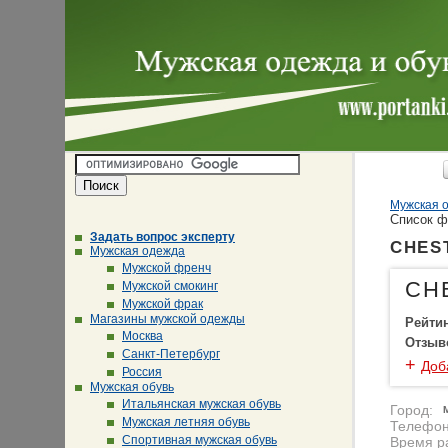
Мужская о
Cписок 
Задать вопрос эксперту
CHEST
Мужская одежда
Мужской френч
CH
Мужской смокинг
Мужской фрак
Магазины мужской одежды
Рейти
Москва
Отзыв
Санкт-Петербург
+
Доб
Россия
Мужская обувь
Итальянская мужская обувь
Город:
Мужская летняя обувь
Телефон
Спортивная мужская обувь
Время р