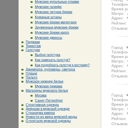
Мужские купальные плавки
Телефон
Мужские галифе
Время р
Мужские летние брюки
Метро:
Кожаные штаны
Адрес:
Мужские брюки милитари
Рейтинг:
Зауженные мужские брюки
Отзывов
Мужские брюки карго
Мужские джинсы
Пиджаки
Трикотаж
Город:
Галстуки
Телефон
Выбор галстука
Время р
Как завязать галстук?
Метро:
Как подобрать галстук к костюму?
Адрес:
Джемпера, пуловеры, свитера
Рейтинг:
Плащи
Отзывов
Пальто
Мужское нижнее белье
Мужская пижама
Магазины мужского белья
Город:
Москва
Телефон
Санкт-Петербург
Время р
Спортивная одежда
Метро:
Девушки в мужской одежде
Страничка юмора
Адрес:
Новости из мира мужской моды
Рейтинг:
О портале мужской одежды
Отзывов