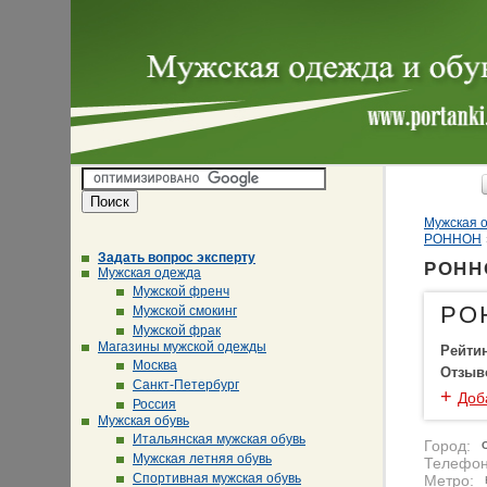
Мужская о
РОННОН
Задать вопрос эксперту
РОННО
Мужская одежда
Мужской френч
РО
Мужской смокинг
Мужской фрак
Магазины мужской одежды
Рейти
Москва
Отзыв
Санкт-Петербург
+
Доб
Россия
Мужская обувь
Итальянская мужская обувь
Город:
Мужская летняя обувь
Телефон
Спортивная мужская обувь
Метро: