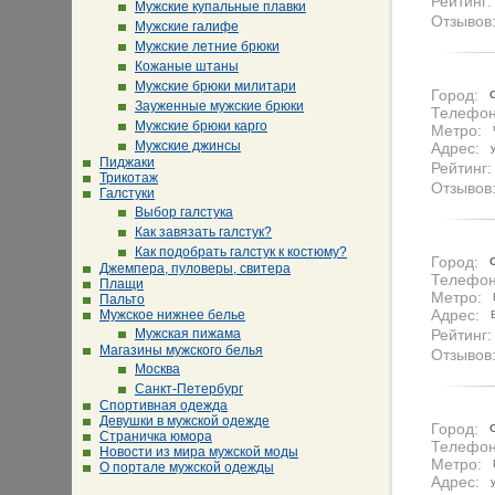
Рейтинг:
Мужские купальные плавки
Отзывов
Мужские галифе
Мужские летние брюки
Кожаные штаны
Мужские брюки милитари
Город:
Зауженные мужские брюки
Телефон
Мужские брюки карго
Метро:
Мужские джинсы
Адрес:
Пиджаки
Рейтинг:
Трикотаж
Отзывов
Галстуки
Выбор галстука
Как завязать галстук?
Как подобрать галстук к костюму?
Город:
Джемпера, пуловеры, свитера
Телефон
Плащи
Метро:
Пальто
Адрес:
Мужское нижнее белье
Мужская пижама
Рейтинг:
Магазины мужского белья
Отзывов
Москва
Санкт-Петербург
Спортивная одежда
Девушки в мужской одежде
Город:
Страничка юмора
Телефон
Новости из мира мужской моды
Метро:
О портале мужской одежды
Адрес: