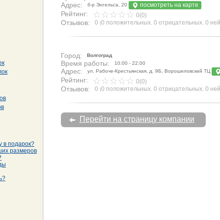
Адрес:
посмотреть на карте
б-р Энгельса, 20
Рейтинг:
0(0)
Отзывов:
0
0 положительных
0 отрицательных
0 не
(
,
,
Город:
Волгоград
ек
Время работы:
10:00 - 22:00
Адрес:
лок
ул. Рабоче-Крестьянская, д. 9Б, Ворошиловский ТЦ
Рейтинг:
0(0)
Отзывов:
0
0 положительных
0 отрицательных
0 не
(
,
,
ов
ов
Перейти на страницу компании
у в подарок?
ших размеров
?
ды
ь?