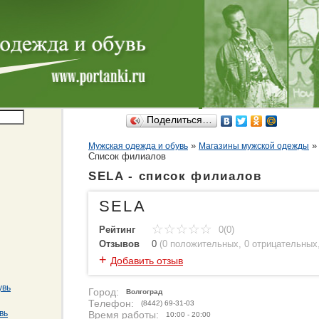
Поделиться…
»
Мужская одежда и обувь
Магазины мужской одежды
Cписок филиалов
SELA - список филиалов
SELA
Рейтинг
0(0)
Отзывов
0
(
0 положительных
,
0 отрицательных
+
Добавить отзыв
увь
Город:
Волгоград
Телефон:
(8442) 69-31-03
вь
Время работы:
10:00 - 20:00