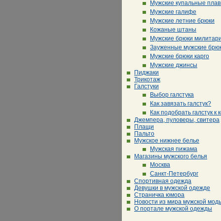
Мужские купальные плав
Мужские галифе
Мужские летние брюки
Кожаные штаны
Мужские брюки милитар
Зауженные мужские брю
Мужские брюки карго
Мужские джинсы
Пиджаки
Трикотаж
Галстуки
Выбор галстука
Как завязать галстук?
Как подобрать галстук к 
Джемпера, пуловеры, свитера
Плащи
Пальто
Мужское нижнее белье
Мужская пижама
Магазины мужского белья
Москва
Санкт-Петербург
Спортивная одежда
Девушки в мужской одежде
Страничка юмора
Новости из мира мужской мод
О портале мужской одежды