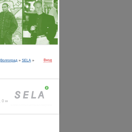
»
»
»
Вход
Волгоград
SELA
,
0 нейтральных
)