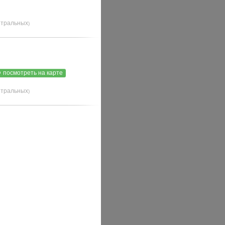
йтральных
)
посмотреть на карте
йтральных
)