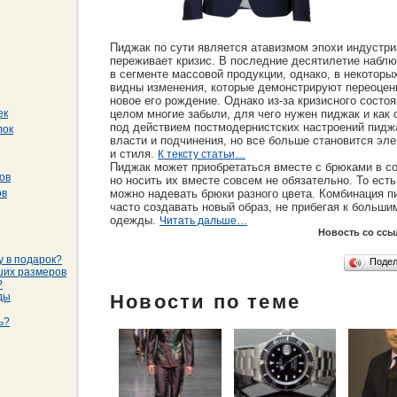
Пиджак по сути является атавизмом эпохи индустри
переживает кризис. В последние десятилетие наблю
в сегменте массовой продукции, однако, в некоторы
видны изменения, которые демонстрируют переоценк
новое его рождение. Однако из-за кризисного состо
ек
целом многие забыли, для чего нужен пиджак и как
под действием постмодернистских настроений пидж
лок
власти и подчинения, но все больше становится эл
и стиля.
К тексту статьи…
Пиджак может приобретаться вместе с брюками в со
ов
но носить их вместе совсем не обязательно. То ест
ов
можно надевать брюки разного цвета. Комбинация п
часто создавать новый образ, не прибегая к больши
одежды.
Читать дальше…
Новость со ссы
у в подарок?
Поде
ших размеров
?
ды
Новости по теме
ь?