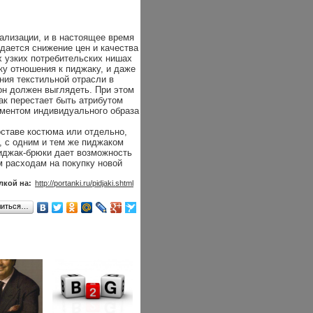
ализации, и в настоящее время
дается снижение цен и качества
х узких потребительских нишах
у отношения к пиджаку, и даже
яния текстильной отрасли в
 он должен выглядеть. При этом
ак перестает быть атрибутом
ементом индивидуального образа
ставе костюма или отдельно,
ь, с одним и тем же пиджаком
иджак-брюки дает возможность
м расходам на покупку новой
лкой на:
http://portanki.ru/pidjaki.shtml
литься…