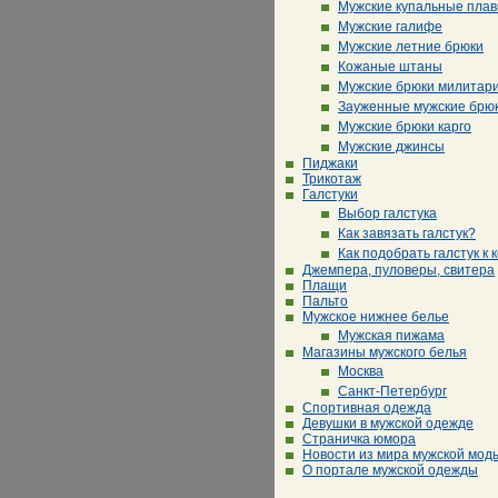
Мужские купальные плав
Мужские галифе
Мужские летние брюки
Кожаные штаны
Мужские брюки милитар
Зауженные мужские брю
Мужские брюки карго
Мужские джинсы
Пиджаки
Трикотаж
Галстуки
Выбор галстука
Как завязать галстук?
Как подобрать галстук к 
Джемпера, пуловеры, свитера
Плащи
Пальто
Мужское нижнее белье
Мужская пижама
Магазины мужского белья
Москва
Санкт-Петербург
Спортивная одежда
Девушки в мужской одежде
Страничка юмора
Новости из мира мужской мод
О портале мужской одежды