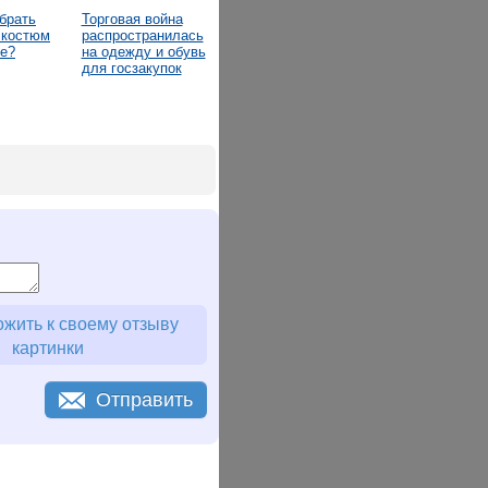
брать
Торговая война
 костюм
распространилась
ре?
на одежду и обувь
для госзакупок
жить к своему отзыву
картинки
Отправить