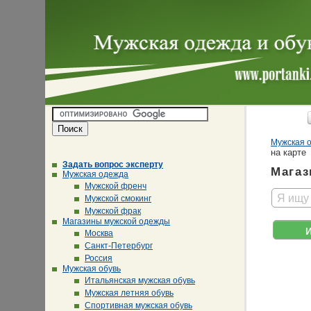
Мужская о
на карте
Задать вопрос эксперту
Магаз
Мужская одежда
Мужской френч
Я ищу
Мужской смокинг
Мужской фрак
Магазины мужской одежды
Москва
Санкт-Петербург
Россия
Мужская обувь
Итальянская мужская обувь
Мужская летняя обувь
Спортивная мужская обувь