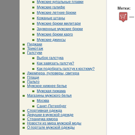
Мужские купальные плавки
Мужские галифе
Метки:
Мужские летние брюки
Кожаные штаны
Мужские брюки милитари
Зауженные мужские брюки
Мужские брюки карго
Мужские джинсы
Пиджаки
Трикотаж
Галстуки
Выбор галстука
Как завязать галстук?
Как подобрать галстук к костюму?
Джемпера, пуловеры, свитера
Плащи
Пальто
Мужское нижнее белье
Мужская пижама
Магазины мужского белья
Москва
Санкт-Петербург
Спортивная одежда
Девушки в мужской одежде
Страничка юмора
Новости из мира мужской моды
О портале мужской одежды