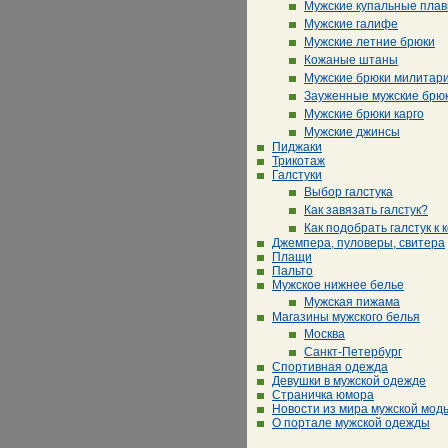
Мужские купальные плав
Мужские галифе
Мужские летние брюки
Кожаные штаны
Мужские брюки милитар
Зауженные мужские брю
Мужские брюки карго
Мужские джинсы
Пиджаки
Трикотаж
Галстуки
Выбор галстука
Как завязать галстук?
Как подобрать галстук к 
Джемпера, пуловеры, свитера
Плащи
Пальто
Мужское нижнее белье
Мужская пижама
Магазины мужского белья
Москва
Санкт-Петербург
Спортивная одежда
Девушки в мужской одежде
Страничка юмора
Новости из мира мужской мод
О портале мужской одежды