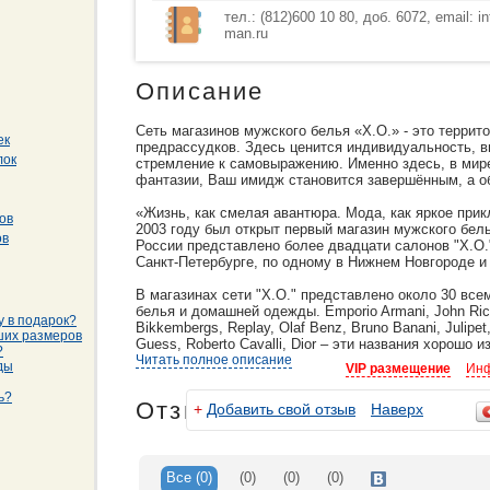
тел.: (812)600 10 80, доб. 6072, email: i
man.ru
Описание
Сеть магазинов мужского белья «Х.О.» - это террито
ек
предрассудков. Здесь ценится индивидуальность, в
лок
стремление к самовыражению. Именно здесь, в мире
фантазии, Ваш имидж становится завершённым, а об
«Жизнь, как смелая авантюра. Мода, как яркое прик
ов
2003 году был открыт первый магазин мужского бел
ов
России представлено более двадцати салонов "X.O."
Санкт-Петербурге, по одному в Нижнем Новгороде и
В магазинах сети "X.O." представлено около 30 вс
белья и домашней одежды. Emporio Armani, John Rich
у в подарок?
Bikkembergs, Replay, Olaf Benz, Bruno Banani, Julipet
ших размеров
Guess, Roberto Cavalli, Dior – эти названия хорошо 
?
последними тенденциями моды и примеряет их на с
Читать полное описание
ды
VIP размещение
Инф
Сеть магазинов мужского белья «Х.О.» - это филос
ь?
Отзывы
+
Добавить свой отзыв
Наверх
исключительного вкуса.
Все
(0)
(0)
(0)
(0)