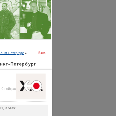
»
Вход
Санкт-Петербург
нкт-Петербург
,
0 нейтральных
)
11, 3 этаж