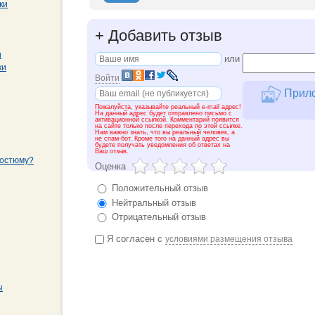
ки
+
Добавить отзыв
и
или
ки
Войти
Прило
Пожалуйста, указывайте реальный e-mail адрес!
На данный адрес будет отправлено письмо с
активационной ссылкой. Комментарий появится
на сайте только после перехода по этой ссылке.
Нам важно знать, что вы реальный человек, а
не спам-бот. Кроме того на данный адрес вы
будете получать уведомления об ответах на
Ваш отзыв.
костюму?
Оценка
Положительный отзыв
Нейтральный отзыв
Отрицательный отзыв
Я согласен с
условиями размещения отзыва
ы