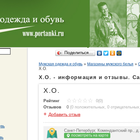
Поделиться…
»
»
Мужская одежда и обувь
Магазины мужского белья
Х.О.
Х.О. - информация и отзывы. Са
Х.О.
Рейтинг
0(0)
Отзывов
0
(
0 положительных
,
0 отрицательных
+
Добавить отзыв
увь
Санкт-Петербург, Комендантский пр., д.
посмотреть на карте
вь