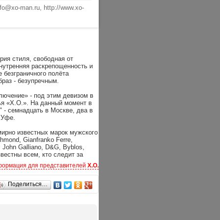
nfo@xo-man.ru, http://www.xo-
рия стиля, свободная от
нутренняя раскрепощенность и
 безграничного полёта
раз - безупречным.
лючение» - под этим девизом в
ья «Х.О.». На данный момент в
 - семнадцать в Москве, два в
 Уфе.
емирно известных марок мужского
mond, Gianfranko Ferre,
, John Galliano, D&G, Byblos,
известны всем, кто следит за
ебя.
ормация для представителей
Х.О.
офия оригинального стиля и
Поделиться…