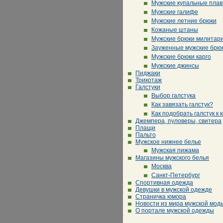
Мужские купальные плав
Мужские галифе
Мужские летние брюки
Кожаные штаны
Мужские брюки милитар
Зауженные мужские брю
Мужские брюки карго
Мужские джинсы
Пиджаки
Трикотаж
Галстуки
Выбор галстука
Как завязать галстук?
Как подобрать галстук к 
Джемпера, пуловеры, свитера
Плащи
Пальто
Мужское нижнее белье
Мужская пижама
Магазины мужского белья
Москва
Санкт-Петербург
Спортивная одежда
Девушки в мужской одежде
Страничка юмора
Новости из мира мужской мод
О портале мужской одежды