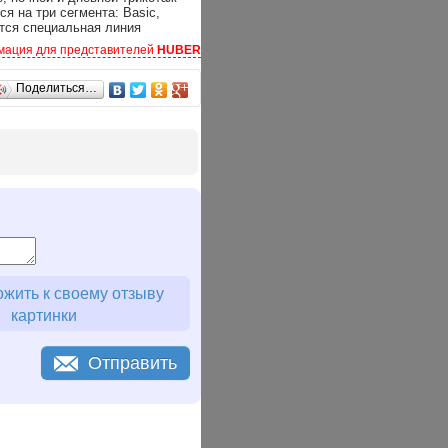
я на три сегмента: Basic,
ется специальная линия
s. Благодаря хорошо продуманной
ация для представителей
HUBER
го белья и домашней одежды
h».
ся передовые технологии, но
Поделиться…
"Трикотаж HUBER сделает вас
ное австрийское качество.
жить к своему отзыву
картинки
Отправить