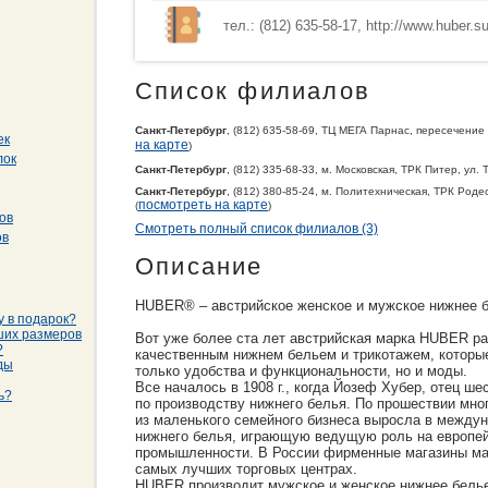
тел.: (812) 635-58-17, http://www.huber.su
Список филиалов
Санкт-Петербург
, (812) 635-58-69, ТЦ МЕГА Парнас, пересечение
ек
на карте
)
лок
Санкт-Петербург
, (812) 335-68-33, м. Московская, ТРК Питер, ул. 
Санкт-Петербург
, (812) 380-85-24, м. Политехническая, ТРК Родео
посмотреть на карте
(
)
ов
Смотреть полный список филиалов (3)
ов
Описание
HUBER® – австрийское женское и мужское нижнее б
у в подарок?
ших размеров
Вот уже более ста лет австрийская марка HUBER р
?
качественным нижнем бельем и трикотажем, которы
ды
только удобства и функциональности, но и моды.
Все началось в 1908 г., когда Йозеф Хубер, отец ш
ь?
по производству нижнего белья. По прошествии мног
из маленького семейного бизнеса выросла в между
нижнего белья, играющую ведущую роль на европей
промышленности. В России фирменные магазины м
самых лучших торговых центрах.
HUBER производит мужское и женское нижнее белье