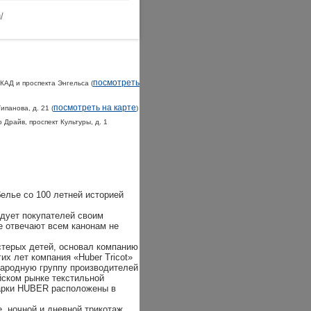
/
посмотреть
 КАД и проспекта Энгельса (
посмотреть на карте
Типанова, д. 21 (
)
 Драйв, проспект Культуры, д. 1
елье со 100 летней историей
адует покупателей своим
е отвечают всем канонам не
естерых детей, основал компанию
их лет компания «Huber Tricot»
народную группу производителей
ском рынке текстильной
арки HUBER расположены в
, ночной и дневной трикотаж