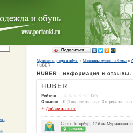
Поделиться…
»
»
Мужская одежда и обувь
Магазины мужского белья
HUBER
HUBER - информация и отзывы. 
HUBER
Рейтинг
0(0)
Отзывов
0
(
0 положительных
,
0 отрицательных
+
Добавить отзыв
увь
Санкт-Петербург, 12-й км Мурманского
филиалы
вь