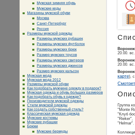
Мужская зимняя обувь
Мужские кеды
Магазины мужской обуви
Москва
Санкт-Петербург
Россия
Размеры мужской одежды
Спи
Размеры мужских рубашек
Размеры мужских футболок
Воронеж
Размеры мужских брюк
20.00. вс
Размер мужских трусов
Размеры мужских свитеров
Воронеж
20.00. вс
Размеры мужских джинсов
Размер мужских кальсон
Воронеж
Мужская мода
карте
), 
Мужская мода 2012
Смотрет
Размеры мужской обуви
Как подобрать мужчине одежду в подарок?
Мужская одежда и обувь больших размеров
Опи
Как подобрать обувь к одежде?
Производители мужской одежды
Группа к
Стили мужской одежды
Как создать собственный стиль?
"Monte R
Классическая мужская одежда
"Клуб бос
Мужские костюмы
"Rieker",
Мужские рубашки
"Helmar".
Брюки
Мужские бермуды
Коллекци