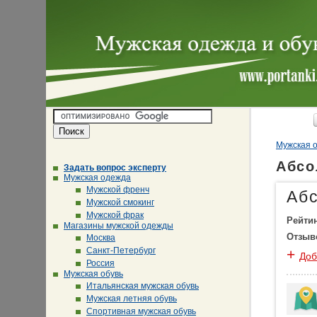
Мужская о
Абсо
Задать вопрос эксперту
Мужская одежда
Мужской френч
Аб
Мужской смокинг
Мужской фрак
Рейти
Магазины мужской одежды
Отзыв
Москва
Санкт-Петербург
+
Доб
Россия
Мужская обувь
Итальянская мужская обувь
Мужская летняя обувь
Спортивная мужская обувь