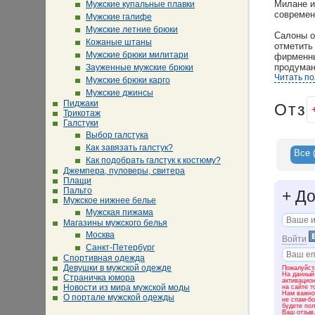
Милане и
Мужские купальные плавки
современ
Мужские галифе
Мужские летние брюки
Салоны о
Кожаные штаны
отметить
Мужские брюки милитари
фирменны
продуман
Зауженные мужские брюки
Читать п
Мужские брюки карго
Мужские джинсы
Пиджаки
Отз
Трикотаж
Галстуки
Выбор галстука
Как завязать галстук?
Все
Как подобрать галстук к костюму?
Джемпера, пуловеры, свитера
Плащи
Пальто
+
До
Мужское нижнее белье
Мужская пижама
Магазины мужского белья
Москва
Войти
Санкт-Петербург
Спортивная одежда
Девушки в мужской одежде
Пожалуйста
На данный
Страничка юмора
активацио
Новости из мира мужской моды
на сайте т
Нам важно 
О портале мужской одежды
не спам-бо
будете пол
Ваш отзыв