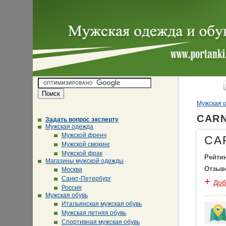
Мужская о
CARN
Задать вопрос эксперту
Мужская одежда
Мужской френч
CA
Мужской смокинг
Мужской фрак
Рейти
Магазины мужской одежды
Отзыв
Москва
Санкт-Петербург
+
Доб
Россия
Мужская обувь
Итальянская мужская обувь
Мужская летняя обувь
Спортивная мужская обувь