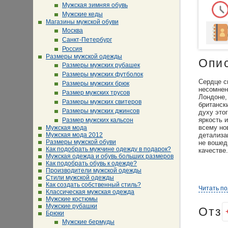
Мужская зимняя обувь
Мужские кеды
Магазины мужской обуви
Москва
Санкт-Петербург
Россия
Размеры мужской одежды
Опи
Размеры мужских рубашек
Размеры мужских футболок
Сердце с
Размеры мужских брюк
несомненн
Размер мужских трусов
Лондоне,
Размеры мужских свитеров
британск
Размеры мужских джинсов
духу это
яркость 
Размер мужских кальсон
всему но
Мужская мода
Мужская мода 2012
детализа
Размеры мужской обуви
не вошед
Как подобрать мужчине одежду в подарок?
качестве.
Мужская одежда и обувь больших размеров
Как подобрать обувь к одежде?
Производители мужской одежды
Стили мужской одежды
Как создать собственный стиль?
Читать п
Классическая мужская одежда
Мужские костюмы
Мужские рубашки
Отз
Брюки
Мужские бермуды