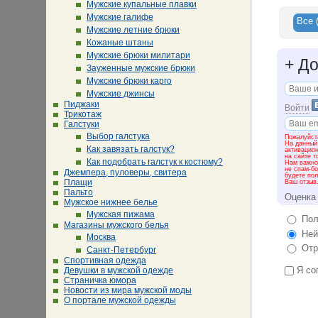
Мужские купальные плавки
Мужские галифе
Все
Мужские летние брюки
Кожаные штаны
Мужские брюки милитари
+
До
Зауженные мужские брюки
Мужские брюки карго
Мужские джинсы
Пиджаки
Войти
Трикотаж
Галстуки
Выбор галстука
Пожалуйста
На данный
Как завязать галстук?
активацио
на сайте т
Как подобрать галстук к костюму?
Нам важно 
не спам-бо
Джемпера, пуловеры, свитера
будете пол
Плащи
Ваш отзыв
Пальто
Оценка
Мужское нижнее белье
Мужская пижама
Пол
Магазины мужского белья
Ней
Москва
Отр
Санкт-Петербург
Спортивная одежда
Я со
Девушки в мужской одежде
Страничка юмора
Новости из мира мужской моды
О портале мужской одежды