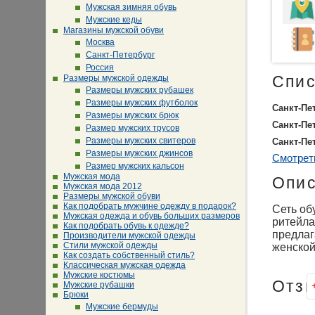
Мужская зимняя обувь
Мужские кеды
Магазины мужской обуви
Москва
Санкт-Петербург
Россия
Размеры мужской одежды
Спис
Размеры мужских рубашек
Размеры мужских футболок
Санкт-Пе
Размеры мужских брюк
Санкт-Пе
Размер мужских трусов
Размеры мужских свитеров
Санкт-Пе
Размеры мужских джинсов
Смотрет
Размер мужских кальсон
Мужская мода
Опи
Мужская мода 2012
Размеры мужской обуви
Как подобрать мужчине одежду в подарок?
Сеть об
Мужская одежда и обувь больших размеров
ритейла
Как подобрать обувь к одежде?
предлаг
Производители мужской одежды
Стили мужской одежды
женской
Как создать собственный стиль?
Классическая мужская одежда
Мужские костюмы
Отз
Мужские рубашки
Брюки
Мужские бермуды