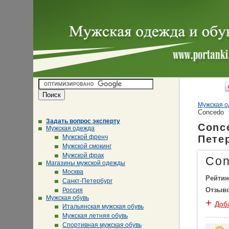
Мужская о
Concedo
Задать вопрос эксперту
Conc
Мужская одежда
Мужской френч
Пете
Мужской смокинг
Мужской фрак
Co
Магазины мужской одежды
Москва
Рейтин
Санкт-Петербург
Отзыв
Россия
Мужская обувь
+
Доб
Итальянская мужская обувь
Мужская летняя обувь
Спортивная мужская обувь