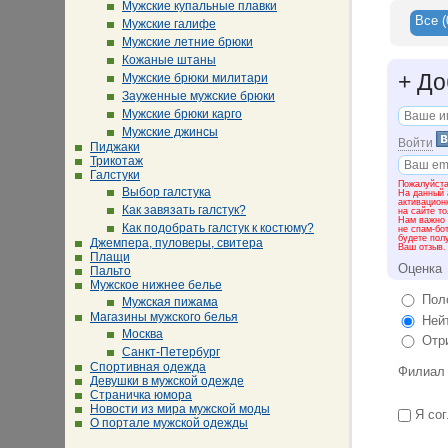
Мужские купальные плавки
Все
(
Мужские галифе
Мужские летние брюки
Кожаные штаны
+
До
Мужские брюки милитари
Зауженные мужские брюки
Мужские брюки карго
Мужские джинсы
Войти
Пиджаки
Трикотаж
Галстуки
Пожалуйста
Выбор галстука
На данный 
активацион
Как завязать галстук?
на сайте т
Нам важно 
Как подобрать галстук к костюму?
не спам-бо
будете пол
Джемпера, пуловеры, свитера
Ваш отзыв.
Плащи
Оценка
Пальто
Мужское нижнее белье
Поло
Мужская пижама
Магазины мужского белья
Нейт
Москва
Отри
Санкт-Петербург
Спортивная одежда
Филиал
Девушки в мужской одежде
Страничка юмора
Новости из мира мужской моды
Я сог
О портале мужской одежды