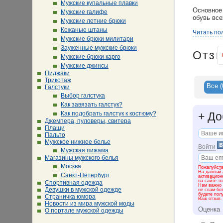
Мужские купальные плавки
Основное 
Мужские галифе
обувь все
Мужские летние брюки
Кожаные штаны
Обувь мар
Читать по
Мужские брюки милитари
великолеп
качества.
Зауженные мужские брюки
Отз
Мужские брюки карго
При выбо
Мужские джинсы
традиция
Пиджаки
предъявля
Трикотаж
суперсов
Все
(
Галстуки
представ
Выбор галстука
материал
Как завязать галстук?
формами 
Как подобрать галстук к костюму?
+
До
Джемпера, пуловеры, свитера
Ассортиме
Плащи
модельный
Пальто
уже по ка
Мужское нижнее белье
Войти
Мужская пижама
Обувь ком
Магазины мужского белья
репутаци
Москва
обувной м
Пожалуйста
На данный 
представл
Санкт-Петербург
активацион
на сайте т
компания 
Спортивная одежда
Нам важно 
комфортна
Девушки в мужской одежде
не спам-бо
будете пол
Страничка юмора
Португали
Ваш отзыв.
Новости из мира мужской моды
Оценка
О портале мужской одежды
В офисе 
обуви, бо