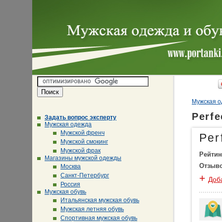
Мужская о
Perf
Задать вопрос эксперту
Мужская одежда
Мужской френч
Per
Мужской смокинг
Мужской фрак
Рейтин
Магазины мужской одежды
Отзыв
Москва
Санкт-Петербург
+
Доб
Россия
Мужская обувь
Итальянская мужская обувь
Мужская летняя обувь
Спортивная мужская обувь