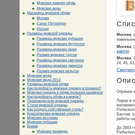
Мужская зимняя обувь
Мужские кеды
Магазины мужской обуви
Москва
Спис
Санкт-Петербург
Россия
Размеры мужской одежды
Москва
, 
Размеры мужских рубашек
павильоны
Размеры мужских футболок
Москва
, 
Размеры мужских брюк
карте
)
Размер мужских трусов
Москва
, 
Размеры мужских свитеров
24, 45, 63,
Размеры мужских джинсов
Смотрет
Размер мужских кальсон
Мужская мода
Опи
Мужская мода 2012
Размеры мужской обуви
Как подобрать мужчине одежду в подарок?
Обувная к
Мужская одежда и обувь больших размеров
Как подобрать обувь к одежде?
Лидер в п
Производители мужской одежды
материал
Стили мужской одежды
Как создать собственный стиль?
Perfectio
Классическая мужская одежда
Балтии, о
Мужские костюмы
работы на
Мужские рубашки
Брюки
До 2003 г
Мужские бермуды
Perfection