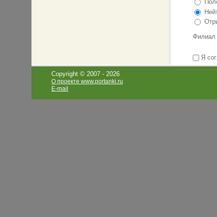
Поло
дизайна.
Нейт
Компания 
Отри
диалогу с
Филиал
Я сог
Copyright © 2007 -
2026
О проекте www.portanki.ru
E-mail