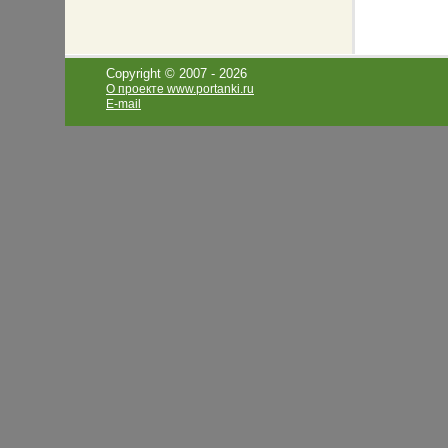
которых 
акции, п
удовлетв
же вас и
Copyright © 2007 -
2026
менеджер
О проекте www.portanki.ru
сотрудни
E-mail
клиентур
внимание
являются
оптималь
Особенно
Женский 
мы предл
самого в
удобные 
путешест
магазина
высшим т
женщины.
подойдет
и задав 
Наша ком
нашем са
контакты
об оптов
чтобы за
коллекци