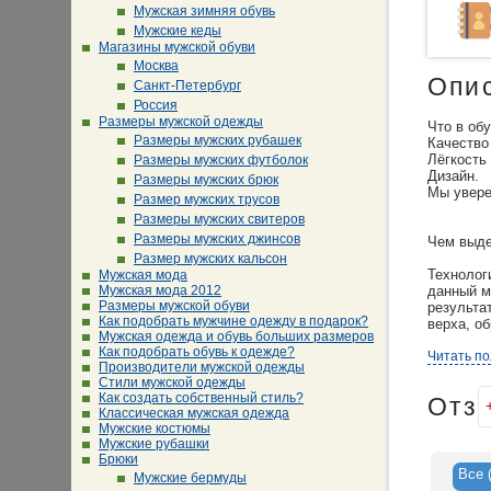
Мужская зимняя обувь
Мужские кеды
Магазины мужской обуви
Москва
Опи
Санкт-Петербург
Россия
Размеры мужской одежды
Что в об
Размеры мужских рубашек
Качество
Лёгкость
Размеры мужских футболок
Дизайн.
Размеры мужских брюк
Мы увере
Размер мужских трусов
Размеры мужских свитеров
Размеры мужских джинсов
Чем выде
Размер мужских кальсон
Технолог
Мужская мода
Мужская мода 2012
данный м
Размеры мужской обуви
результа
Как подобрать мужчине одежду в подарок?
верха, о
Мужская одежда и обувь больших размеров
Как подобрать обувь к одежде?
Вся мужс
Читать п
Производители мужской одежды
оборудов
Стили мужской одежды
мужскую 
Как создать собственный стиль?
Отз
Что обес
Классическая мужская одежда
Мужские костюмы
Обувь ро
Мужские рубашки
различны
Брюки
мужская 
Все
Мужские бермуды
мы испол