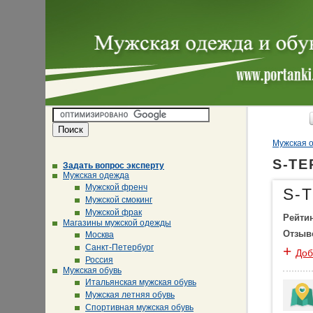
Мужская о
S-TE
Задать вопрос эксперту
Мужская одежда
Мужской френч
S-
Мужской смокинг
Мужской фрак
Рейти
Магазины мужской одежды
Отзыв
Москва
Санкт-Петербург
+
Доб
Россия
Мужская обувь
Итальянская мужская обувь
Мужская летняя обувь
Спортивная мужская обувь