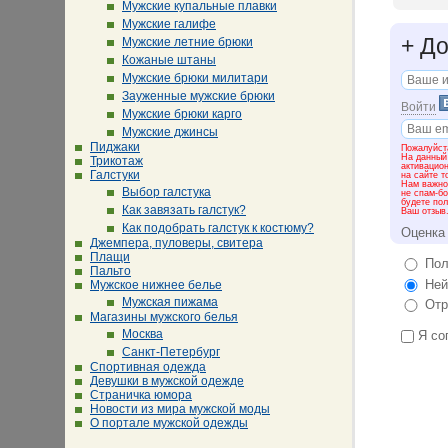
Мужские купальные плавки
Мужские галифе
Современ
+
До
Мужские летние брюки
технолог
TEP. Име
Кожаные штаны
городах 
Мужские брюки милитари
Что можн
Зауженные мужские брюки
Войти
Мужские брюки карго
Легкость
Мужские джинсы
благодар
Пиджаки
TEP стой
Пожалуйста
На данный
Трикотаж
активацио
Галстуки
на сайте т
Марка S-
Нам важно 
Выбор галстука
производ
не спам-бо
будете пол
Благодар
Как завязать галстук?
Ваш отзыв
Как подобрать галстук к костюму?
Оценка
Во-первы
Джемпера, пуловеры, свитера
праву сч
Плащи
Пол
Пальто
Во-вторы
Ней
Мужское нижнее белье
тщательн
Мужская пижама
Отр
Какие му
Магазины мужского белья
Москва
Я со
Мы заним
Санкт-Петербург
потребит
Спортивная одежда
надежнос
Девушки в мужской одежде
мужских 
Страничка юмора
и в любо
Новости из мира мужской моды
спортивн
О портале мужской одежды
Наших по