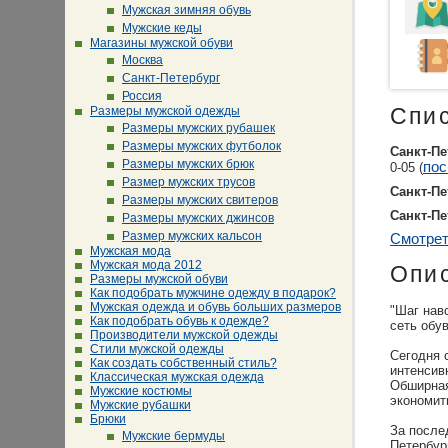
Мужская зимняя обувь
Мужские кеды
Магазины мужской обуви
Москва
Санкт-Петербург
Россия
Размеры мужской одежды
Спи
Размеры мужских рубашек
Размеры мужских футболок
Санкт-Пе
Размеры мужских брюк
пос
0-05 (
Размер мужских трусов
Санкт-Пе
Размеры мужских свитеров
Санкт-Пе
Размеры мужских джинсов
Размер мужских кальсон
Смотрет
Мужская мода
Мужская мода 2012
Опи
Размеры мужской обуви
Как подобрать мужчине одежду в подарок?
Мужская одежда и обувь больших размеров
"Шаг навс
Как подобрать обувь к одежде?
сеть обу
Производители мужской одежды
Стили мужской одежды
Сегодня 
Как создать собственный стиль?
интенсив
Классическая мужская одежда
Обширная
Мужские костюмы
экономит
Мужские рубашки
Брюки
За после
Мужские бермуды
Петербур