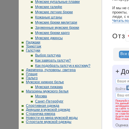
Мужские купальные плавки
Мужские галифе
И мы не 
Мужские летние брюки
проекты,
люди, с 
Кожаные штаны
радостью
Читать п
Мужские брюки милитари
что удало
Зауженные мужские брюки
Мужские брюки карго
Наши це
Отз
Мужские джинсы
Пиджаки
Каждый с
Трикотаж
известны
Галстуки
CLEMENTO
Все
Выбор галстука
С гордос
Как завязать галстук?
деле дос
Как подобрать галстук к костюму?
+
До
Джемпера, пуловеры, свитера
Плащи
Пальто
Мужское нижнее белье
Мужская пижама
Войти
Магазины мужского белья
Москва
Пожалуйста
Санкт-Петербург
На данный
Спортивная одежда
активацио
на сайте т
Девушки в мужской одежде
Нам важно 
Страничка юмора
не спам-бо
будете пол
Новости из мира мужской моды
Ваш отзыв
О портале мужской одежды
Оценка