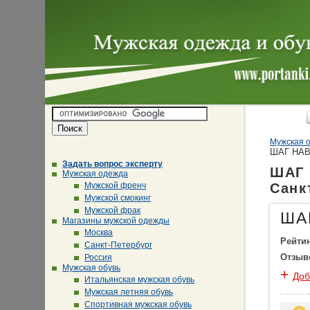
Мужская о
ШАГ НА
Задать вопрос эксперту
ШАГ 
Мужская одежда
Мужской френч
Санк
Мужской смокинг
Мужской фрак
ША
Магазины мужской одежды
Москва
Рейти
Санкт-Петербург
Отзыв
Россия
Мужская обувь
+
Доб
Итальянская мужская обувь
Мужская летняя обувь
Спортивная мужская обувь