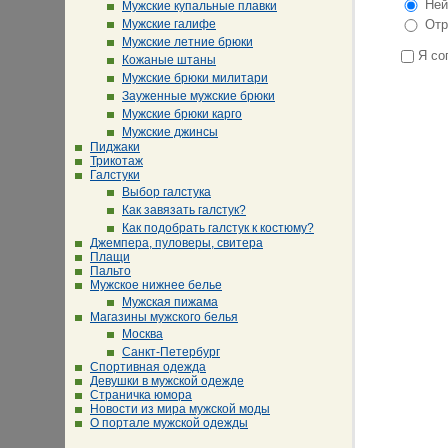
Ней
Мужские купальные плавки
Мужские галифе
Отр
Мужские летние брюки
Я со
Кожаные штаны
Мужские брюки милитари
Зауженные мужские брюки
Мужские брюки карго
Мужские джинсы
Пиджаки
Трикотаж
Галстуки
Выбор галстука
Как завязать галстук?
Как подобрать галстук к костюму?
Джемпера, пуловеры, свитера
Плащи
Пальто
Мужское нижнее белье
Мужская пижама
Магазины мужского белья
Москва
Санкт-Петербург
Спортивная одежда
Девушки в мужской одежде
Страничка юмора
Новости из мира мужской моды
О портале мужской одежды