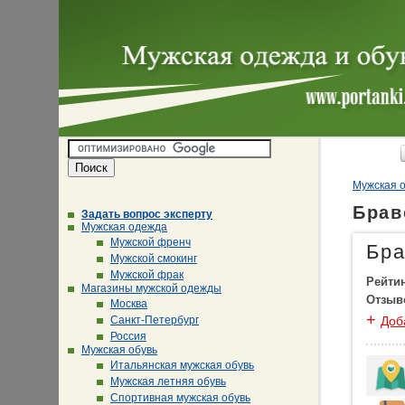
Мужская о
Брав
Задать вопрос эксперту
Мужская одежда
Мужской френч
Бр
Мужской смокинг
Мужской фрак
Рейти
Магазины мужской одежды
Отзыв
Москва
+
Санкт-Петербург
Доб
Россия
Мужская обувь
Итальянская мужская обувь
Мужская летняя обувь
Спортивная мужская обувь