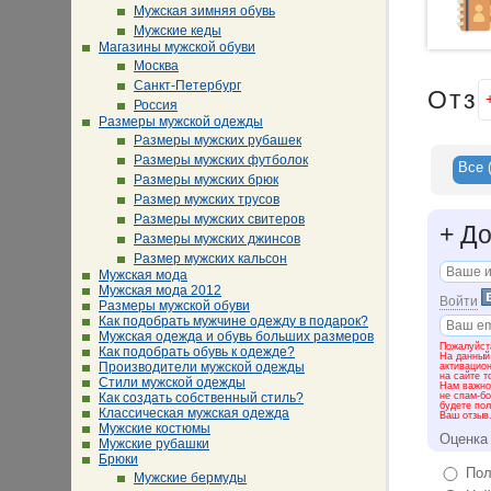
Мужская зимняя обувь
Мужские кеды
Магазины мужской обуви
Москва
Санкт-Петербург
Отз
Россия
Размеры мужской одежды
Размеры мужских рубашек
Размеры мужских футболок
Все
Размеры мужских брюк
Размер мужских трусов
Размеры мужских свитеров
+
До
Размеры мужских джинсов
Размер мужских кальсон
Мужская мода
Мужская мода 2012
Войти
Размеры мужской обуви
Как подобрать мужчине одежду в подарок?
Мужская одежда и обувь больших размеров
Пожалуйста
Как подобрать обувь к одежде?
На данный
Производители мужской одежды
активацио
на сайте т
Стили мужской одежды
Нам важно 
не спам-бо
Как создать собственный стиль?
будете пол
Классическая мужская одежда
Ваш отзыв
Мужские костюмы
Оценка
Мужские рубашки
Брюки
Пол
Мужские бермуды