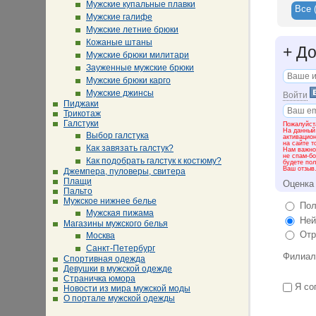
Мужские купальные плавки
Все
Мужские галифе
Мужские летние брюки
Кожаные штаны
+
До
Мужские брюки милитари
Зауженные мужские брюки
Мужские брюки карго
Мужские джинсы
Войти
Пиджаки
Трикотаж
Галстуки
Пожалуйста
На данный
Выбор галстука
активацио
на сайте т
Как завязать галстук?
Нам важно 
не спам-бо
Как подобрать галстук к костюму?
будете пол
Ваш отзыв
Джемпера, пуловеры, свитера
Плащи
Оценка
Пальто
Мужское нижнее белье
Пол
Мужская пижама
Ней
Магазины мужского белья
Отр
Москва
Санкт-Петербург
Филиал
Спортивная одежда
Девушки в мужской одежде
Страничка юмора
Я со
Новости из мира мужской моды
О портале мужской одежды