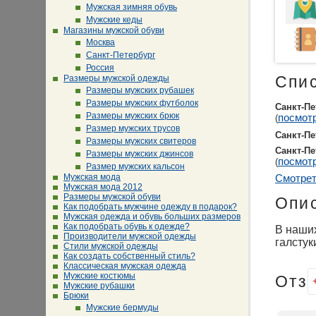
Мужская зимняя обувь
Мужские кеды
Магазины мужской обуви
Москва
Санкт-Петербург
Россия
Размеры мужской одежды
Спи
Размеры мужских рубашек
Размеры мужских футболок
Санкт-Пе
Размеры мужских брюк
посмотр
(
Размер мужских трусов
Санкт-Пе
Размеры мужских свитеров
Санкт-Пе
Размеры мужских джинсов
посмотр
(
Размер мужских кальсон
Мужская мода
Смотрет
Мужская мода 2012
Размеры мужской обуви
Опи
Как подобрать мужчине одежду в подарок?
Мужская одежда и обувь больших размеров
Как подобрать обувь к одежде?
В наших
Производители мужской одежды
галстук
Стили мужской одежды
Как создать собственный стиль?
Классическая мужская одежда
Мужские костюмы
Отз
Мужские рубашки
Брюки
Мужские бермуды