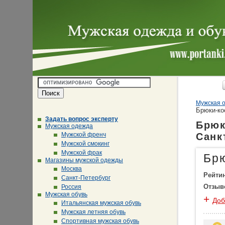
Мужская о
Брюки-к
Задать вопрос эксперту
Брюк
Мужская одежда
Мужской френч
Санк
Мужской смокинг
Мужской фрак
Бр
Магазины мужской одежды
Москва
Рейти
Санкт-Петербург
Отзыв
Россия
Мужская обувь
+
Доб
Итальянская мужская обувь
Мужская летняя обувь
Спортивная мужская обувь